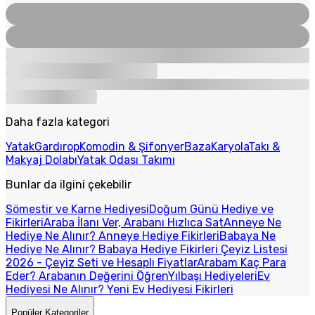
Daha fazla kategori
Yatak
Gardırop
Komodin & Şifonyer
Baza
Karyola
Takı &
Makyaj Dolabı
Yatak Odası Takımı
Bunlar da ilgini çekebilir
Sömestir ve Karne Hediyesi
Doğum Günü Hediye ve
Fikirleri
Araba İlanı Ver, Arabanı Hızlıca Sat
Anneye Ne
Hediye Ne Alınır? Anneye Hediye Fikirleri
Babaya Ne
Hediye Ne Alınır? Babaya Hediye Fikirleri
Çeyiz Listesi
2026 - Çeyiz Seti ve Hesaplı Fiyatlar
Arabam Kaç Para
Eder? Arabanın Değerini Öğren
Yılbaşı Hediyeleri
Ev
Hediyesi Ne Alınır? Yeni Ev Hediyesi Fikirleri
Popüler Kategoriler