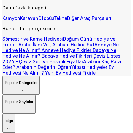
Daha fazla kategori
Kamyon
Karavan
Otobüs
Tekne
Diğer Araç Parçaları
Bunlar da ilgini çekebilir
Sömestir ve Karne Hediyesi
Doğum Günü Hediye ve
Fikirleri
Araba İlanı Ver, Arabanı Hızlıca Sat
Anneye Ne
Hediye Ne Alınır? Anneye Hediye Fikirleri
Babaya Ne
Hediye Ne Alınır? Babaya Hediye Fikirleri
Çeyiz Listesi
2026 - Çeyiz Seti ve Hesaplı Fiyatlar
Arabam Kaç Para
Eder? Arabanın Değerini Öğren
Yılbaşı Hediyeleri
Ev
Hediyesi Ne Alınır? Yeni Ev Hediyesi Fikirleri
Popüler Kategoriler
Popüler Sayfalar
letgo