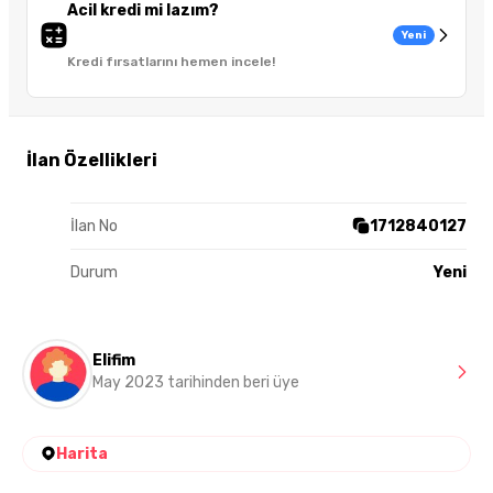
Acil kredi mi lazım?
Yeni
Kredi fırsatlarını hemen incele!
İlan Özellikleri
İlan No
1712840127
Durum
Yeni
Elifim
May 2023 tarihinden beri üye
Harita