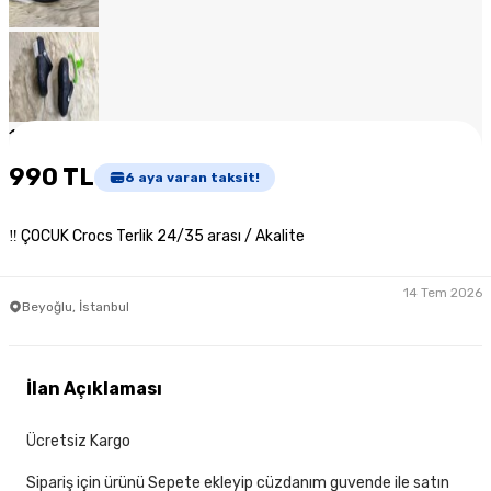
1
/
7
990 TL
6
aya varan taksit!
‼ ÇOCUK Crocs Terlik 24/35 arası / Akalite
14 Tem 2026
Beyoğlu, İstanbul
İlan Açıklaması
Ücretsiz Kargo
Sipariş için ürünü Sepete ekleyip cüzdanım guvende ile satın