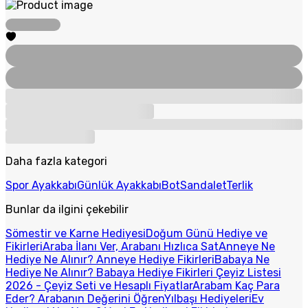
Daha fazla kategori
Spor Ayakkabı
Günlük Ayakkabı
Bot
Sandalet
Terlik
Bunlar da ilgini çekebilir
Sömestir ve Karne Hediyesi
Doğum Günü Hediye ve
Fikirleri
Araba İlanı Ver, Arabanı Hızlıca Sat
Anneye Ne
Hediye Ne Alınır? Anneye Hediye Fikirleri
Babaya Ne
Hediye Ne Alınır? Babaya Hediye Fikirleri
Çeyiz Listesi
2026 - Çeyiz Seti ve Hesaplı Fiyatlar
Arabam Kaç Para
Eder? Arabanın Değerini Öğren
Yılbaşı Hediyeleri
Ev