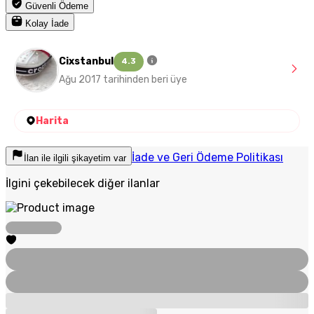
Güvenli Ödeme
Kolay İade
Cixstanbul
4.3
Ağu 2017 tarihinden beri üye
Harita
İade ve Geri Ödeme Politikası
İlan ile ilgili şikayetim var
İlgini çekebilecek diğer ilanlar