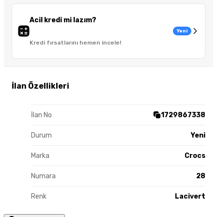
Acil kredi mi lazım?
Yeni
Kredi fırsatlarını hemen incele!
İlan Özellikleri
İlan No
1729867338
Durum
Yeni
Marka
Crocs
Numara
28
Renk
Lacivert