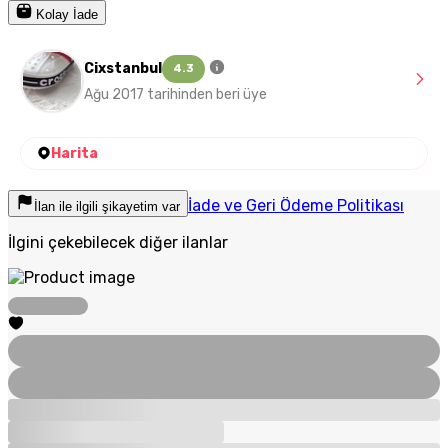
Kolay İade
Cixstanbul
4.3
Ağu 2017 tarihinden beri üye
Harita
İade ve Geri Ödeme Politikası
İlan ile ilgili şikayetim var
İlgini çekebilecek diğer ilanlar