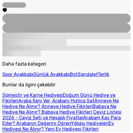
Daha fazla kategori
Spor Ayakkabı
Günlük Ayakkabı
Bot
Sandalet
Terlik
Bunlar da ilgini çekebilir
Sömestir ve Karne Hediyesi
Doğum Günü Hediye ve
Fikirleri
Araba İlanı Ver, Arabanı Hızlıca Sat
Anneye Ne
Hediye Ne Alınır? Anneye Hediye Fikirleri
Babaya Ne
Hediye Ne Alınır? Babaya Hediye Fikirleri
Çeyiz Listesi
2026 - Çeyiz Seti ve Hesaplı Fiyatlar
Arabam Kaç Para
Eder? Arabanın Değerini Öğren
Yılbaşı Hediyeleri
Ev
Hediyesi Ne Alınır? Yeni Ev Hediyesi Fikirleri