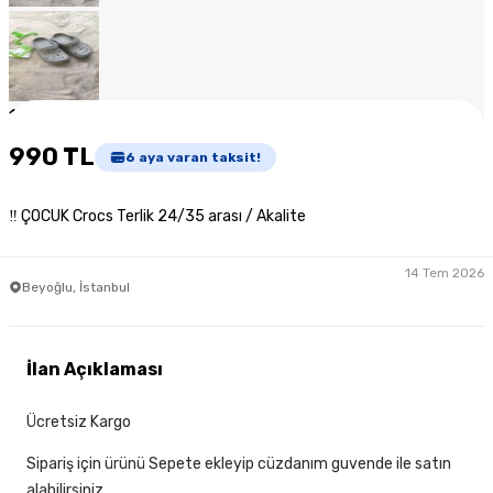
1
/
6
990 TL
6
aya varan taksit!
‼ ÇOCUK Crocs Terlik 24/35 arası / Akalite
14 Tem 2026
Beyoğlu, İstanbul
İlan Açıklaması
Ücretsiz Kargo
Sipariş için ürünü Sepete ekleyip cüzdanım guvende ile satın
alabilirsiniz.