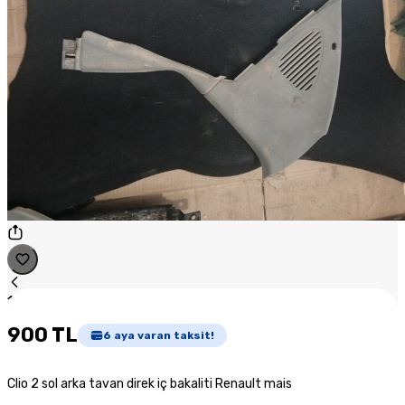
1
/
1
900 TL
6
aya varan taksit!
Clio 2 sol arka tavan direk iç bakaliti Renault mais