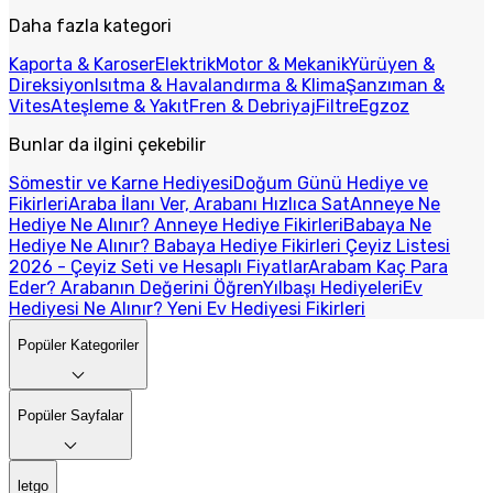
Daha fazla kategori
Kaporta & Karoser
Elektrik
Motor & Mekanik
Yürüyen &
Direksiyon
Isıtma & Havalandırma & Klima
Şanzıman &
Vites
Ateşleme & Yakıt
Fren & Debriyaj
Filtre
Egzoz
Bunlar da ilgini çekebilir
Sömestir ve Karne Hediyesi
Doğum Günü Hediye ve
Fikirleri
Araba İlanı Ver, Arabanı Hızlıca Sat
Anneye Ne
Hediye Ne Alınır? Anneye Hediye Fikirleri
Babaya Ne
Hediye Ne Alınır? Babaya Hediye Fikirleri
Çeyiz Listesi
2026 - Çeyiz Seti ve Hesaplı Fiyatlar
Arabam Kaç Para
Eder? Arabanın Değerini Öğren
Yılbaşı Hediyeleri
Ev
Hediyesi Ne Alınır? Yeni Ev Hediyesi Fikirleri
Popüler Kategoriler
Popüler Sayfalar
letgo