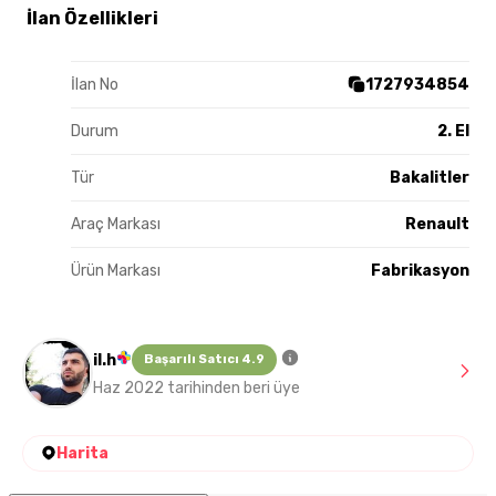
İlan Özellikleri
İlan No
1727934854
Durum
2. El
Tür
Bakalitler
Araç Markası
Renault
Ürün Markası
Fabrikasyon
il.h
Başarılı Satıcı 4.9
Haz 2022 tarihinden beri üye
Harita