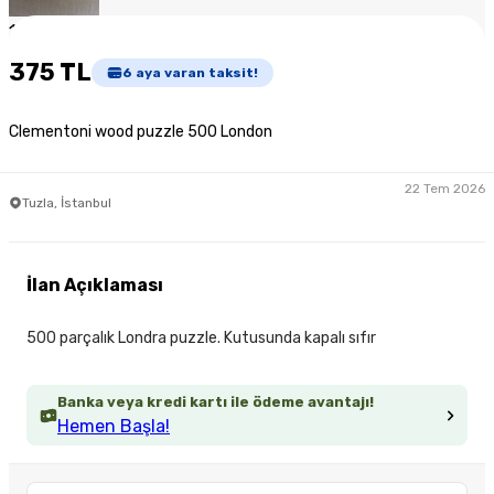
1
/
4
375 TL
6
aya varan taksit!
Clementoni wood puzzle 500 London
22 Tem 2026
Tuzla, İstanbul
İlan Açıklaması
500 parçalık Londra puzzle. Kutusunda kapalı sıfır
Banka veya kredi kartı ile ödeme avantajı!
Hemen Başla!