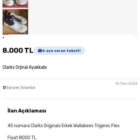
1
/
7
8.000 TL
6
aya varan taksit!
Clarks Orjinal Ayakkabı
16 Tem 2026
Sarıyer, İstanbul
İlan Açıklaması
45 numara Clarks Originals Erkek Wallabees Trigenic Flex
Fiyat 8000 TL