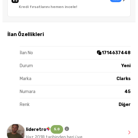
Kredi fırsatlarını hemen incele!
İlan Özellikleri
İlan No
1714637448
Durum
Yeni
Marka
Clarks
Numara
45
Renk
Diğer
lideretro
5.0
Haz 2018 tarihinden beri üye