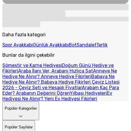
Daha fazla kategori
Spor Ayakkabı
Günlük Ayakkabı
Bot
Sandalet
Terlik
Bunlar da ilgini çekebilir
Sömestir ve Karne Hediyesi
Doğum Günü Hediye ve
Fikirleri
Araba İlanı Ver, Arabanı Hızlıca Sat
Anneye Ne
Hediye Ne Alınır? Anneye Hediye Fikirleri
Babaya Ne
Hediye Ne Alınır? Babaya Hediye Fikirleri
Çeyiz Listesi
2026 - Çeyiz Seti ve Hesaplı Fiyatlar
Arabam Kaç Para
Eder? Arabanın Değerini Öğren
Yılbaşı Hediyeleri
Ev
Hediyesi Ne Alınır? Yeni Ev Hediyesi Fikirleri
Popüler Kategoriler
Popüler Sayfalar