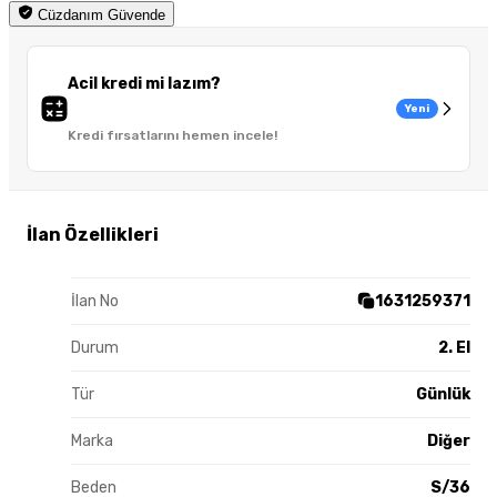
Cüzdanım Güvende
Acil kredi mi lazım?
Yeni
Kredi fırsatlarını hemen incele!
İlan Özellikleri
İlan No
1631259371
Durum
2. El
Tür
Günlük
Marka
Diğer
Beden
S/36