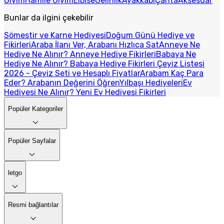
Giyim
Hamile Giyim
Elbise
Gelinlik
Ayakkabı
Çanta
Aksesuar
Bunlar da ilgini çekebilir
Sömestir ve Karne Hediyesi
Doğum Günü Hediye ve
Fikirleri
Araba İlanı Ver, Arabanı Hızlıca Sat
Anneye Ne
Hediye Ne Alınır? Anneye Hediye Fikirleri
Babaya Ne
Hediye Ne Alınır? Babaya Hediye Fikirleri
Çeyiz Listesi
2026 - Çeyiz Seti ve Hesaplı Fiyatlar
Arabam Kaç Para
Eder? Arabanın Değerini Öğren
Yılbaşı Hediyeleri
Ev
Hediyesi Ne Alınır? Yeni Ev Hediyesi Fikirleri
Popüler Kategoriler
Popüler Sayfalar
letgo
Resmi bağlantılar