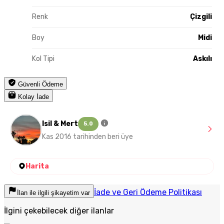
Renk
Çizgili
Boy
Midi
Kol Tipi
Askılı
Güvenli Ödeme
Kolay İade
Isil & Mert
5.0
Kas 2016 tarihinden beri üye
Harita
İade ve Geri Ödeme Politikası
İlan ile ilgili şikayetim var
İlgini çekebilecek diğer ilanlar