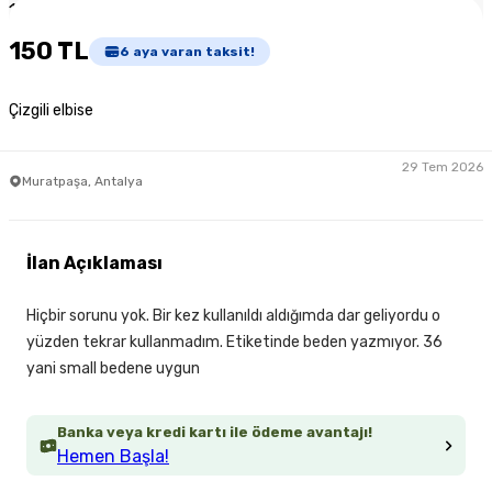
1
/
3
150 TL
6
aya varan taksit!
Çizgili elbise
29 Tem 2026
Muratpaşa, Antalya
İlan Açıklaması
Hiçbir sorunu yok. Bir kez kullanıldı aldığımda dar geliyordu o
yüzden tekrar kullanmadım. Etiketinde beden yazmıyor. 36
yani small bedene uygun
Banka veya kredi kartı ile ödeme avantajı!
Hemen Başla!