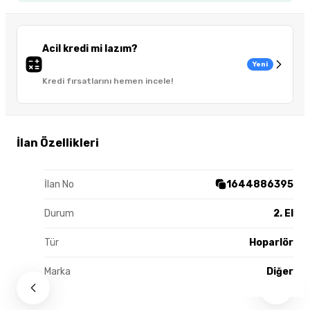
Acil kredi mi lazım?
Yeni
Kredi fırsatlarını hemen incele!
İlan Özellikleri
İlan No
1644886395
Durum
2. El
Tür
Hoparlör
Marka
Diğer