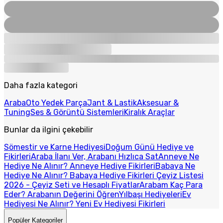
Daha fazla kategori
Araba
Oto Yedek Parça
Jant & Lastik
Aksesuar &
Tuning
Ses & Görüntü Sistemleri
Kiralık Araçlar
Bunlar da ilgini çekebilir
Sömestir ve Karne Hediyesi
Doğum Günü Hediye ve
Fikirleri
Araba İlanı Ver, Arabanı Hızlıca Sat
Anneye Ne
Hediye Ne Alınır? Anneye Hediye Fikirleri
Babaya Ne
Hediye Ne Alınır? Babaya Hediye Fikirleri
Çeyiz Listesi
2026 - Çeyiz Seti ve Hesaplı Fiyatlar
Arabam Kaç Para
Eder? Arabanın Değerini Öğren
Yılbaşı Hediyeleri
Ev
Hediyesi Ne Alınır? Yeni Ev Hediyesi Fikirleri
Popüler Kategoriler