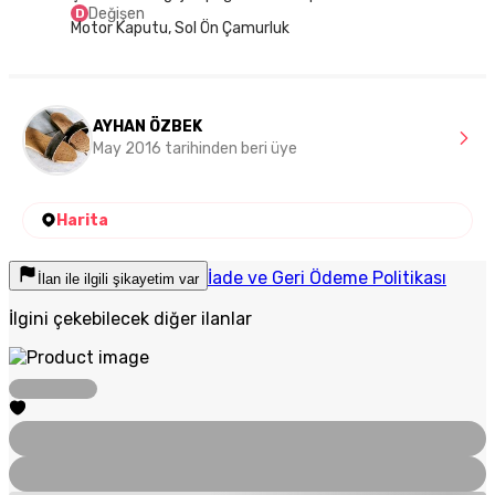
Değişen
D
Motor Kaputu, Sol Ön Çamurluk
AYHAN ÖZBEK
May 2016 tarihinden beri üye
Harita
İade ve Geri Ödeme Politikası
İlan ile ilgili şikayetim var
İlgini çekebilecek diğer ilanlar