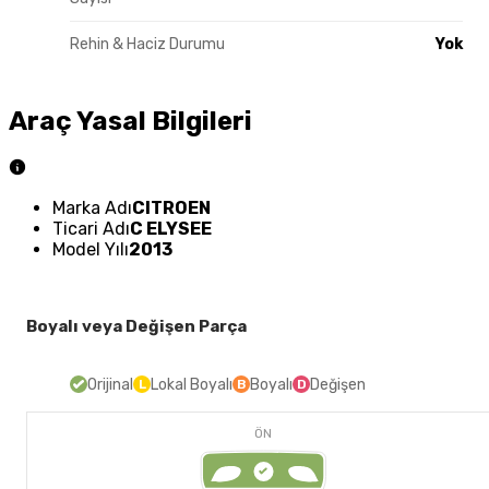
Rehin & Haciz Durumu
Yok
Araç Yasal Bilgileri
Marka Adı
CITROEN
Ticari Adı
C ELYSEE
Model Yılı
2013
Boyalı veya Değişen Parça
Orijinal
Lokal Boyalı
Boyalı
Değişen
L
B
D
ÖN