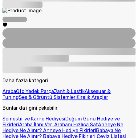
Daha fazla kategori
Araba
Oto Yedek Parça
Jant & Lastik
Aksesuar &
Tuning
Ses & Görüntü Sistemleri
Kiralık Araçlar
Bunlar da ilgini çekebilir
Sömestir ve Karne Hediyesi
Doğum Günü Hediye ve
Fikirleri
Araba İlanı Ver, Arabanı Hızlıca Sat
Anneye Ne
Hediye Ne Alınır? Anneye Hediye Fikirleri
Babaya Ne
Hediye Ne Alınır? Babaya Hediye Fikirleri
Çeyiz Listesi