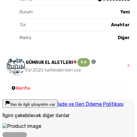
Durum
Yeni
Tür
Anahtar
Marka
Diğer
GÜMRUK EL ALETLERİ
5.0
Eyl 2020 tarihinden beri üye
Harita
İade ve Geri Ödeme Politikası
İlan ile ilgili şikayetim var
İlgini çekebilecek diğer ilanlar