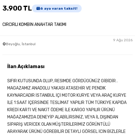
3.900 TL
6
aya varan taksit!
CIRCIRLI KOMBİN ANAHTAR TAKIMI
9 Ağu 2026
Beyoğlu, İstanbul
İlan Açıklaması
SIFIR KUTUSUNDA OLUP, RESIMDE GÖRDÜGÜNÜZ GİBİDİR .
MAGAZAMIZ ANADOLU YAKASI ATASEHİR VE PENDIK
KAYNARCADIR İSTANBUL İÇİ MOTOR KURYE VEYA ARAÇ KURYE
İLE 1 SAAT İÇERSİNDE TESLİMAT YAPILIR TÜM TÜRKİYE KAPIDA
KREDİ KARTI VE NAKİT ÖDEME İLE KARGO YAPILIR ÜRÜNÜ
MAĞAZAMIZDA DENEYİP ALABİLİRSİNİZ, VEYA İL DIŞINDAN
SİPARİŞ VERİCEK OLAN MÜŞTERİLERİMİZ GÖRÜNTÜLÜ
ARAYARAK ÜRÜNÜ GÖREBİLİR DETAYLİ GÖRSEL İCİN BİZLERLE