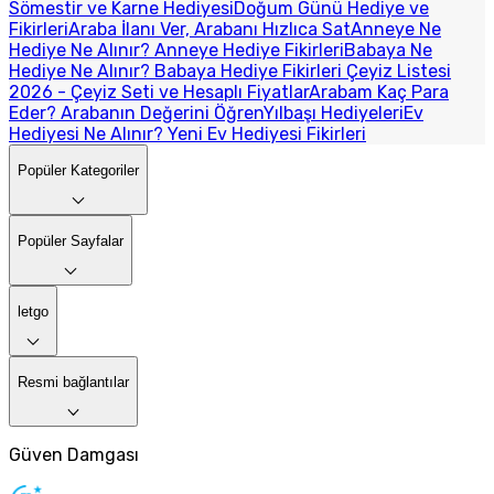
Sömestir ve Karne Hediyesi
Doğum Günü Hediye ve
Fikirleri
Araba İlanı Ver, Arabanı Hızlıca Sat
Anneye Ne
Hediye Ne Alınır? Anneye Hediye Fikirleri
Babaya Ne
Hediye Ne Alınır? Babaya Hediye Fikirleri
Çeyiz Listesi
2026 - Çeyiz Seti ve Hesaplı Fiyatlar
Arabam Kaç Para
Eder? Arabanın Değerini Öğren
Yılbaşı Hediyeleri
Ev
Hediyesi Ne Alınır? Yeni Ev Hediyesi Fikirleri
Popüler Kategoriler
Popüler Sayfalar
letgo
Resmi bağlantılar
Güven Damgası