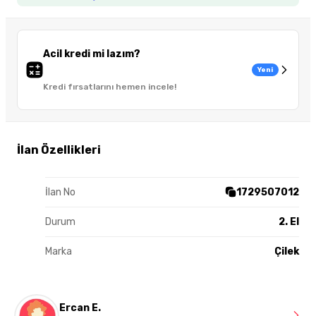
Acil kredi mi lazım?
Yeni
Kredi fırsatlarını hemen incele!
İlan Özellikleri
İlan No
1729507012
Durum
2. El
Marka
Çilek
Ercan E.