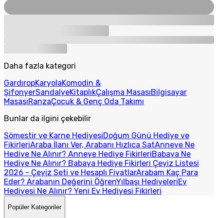
Daha fazla kategori
Gardırop
Karyola
Komodin &
Şifonyer
Sandalye
Kitaplık
Çalışma Masası
Bilgisayar
Masası
Ranza
Çocuk & Genç Oda Takımı
Bunlar da ilgini çekebilir
Sömestir ve Karne Hediyesi
Doğum Günü Hediye ve
Fikirleri
Araba İlanı Ver, Arabanı Hızlıca Sat
Anneye Ne
Hediye Ne Alınır? Anneye Hediye Fikirleri
Babaya Ne
Hediye Ne Alınır? Babaya Hediye Fikirleri
Çeyiz Listesi
2026 - Çeyiz Seti ve Hesaplı Fiyatlar
Arabam Kaç Para
Eder? Arabanın Değerini Öğren
Yılbaşı Hediyeleri
Ev
Hediyesi Ne Alınır? Yeni Ev Hediyesi Fikirleri
Popüler Kategoriler