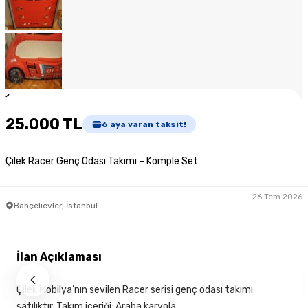
1
/
8
25.000 TL
6
aya varan taksit!
Çilek Racer Genç Odası Takımı – Komple Set
26 Tem 2026
Bahçelievler, İstanbul
İlan Açıklaması
Çilek Mobilya’nın sevilen Racer serisi genç odası takımı
satılıktır. Takım içeriği: Araba karyola