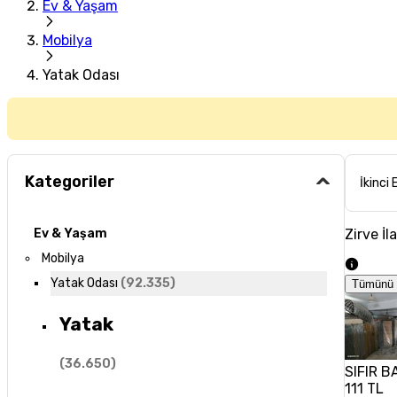
Ev & Yaşam
Mobilya
Yatak Odası
Kategoriler
İkinci 
Zirve İl
Ev & Yaşam
Mobilya
Yatak Odası
(
92.335
)
Tümünü 
Yatak
(
36.650
)
SIFIR 
111 TL