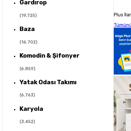
Gardırop
Plus İla
(
19.725
)
Tümünü
Baza
(
16.702
)
Komodin & Şifonyer
(
6.859
)
Yatak Odası Takımı
(
6.763
)
Karyola
(
3.452
)