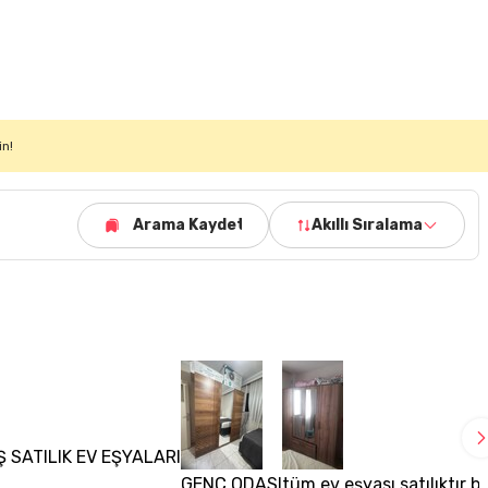
in!
Arama Kaydet
Akıllı Sıralama
 SATILIK EV EŞYALARI
GENÇ ODASI
tüm ev eşyası satılıktır 