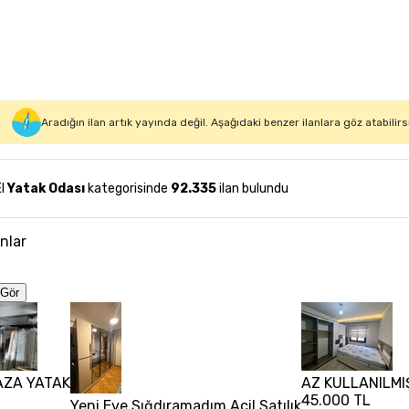
Aradığın ilan artık yayında değil. Aşağıdaki benzer ilanlara göz atabilirs
El
Yatak Odası
kategorisinde
92.335
ilan bulundu
anlar
Gör
BAZA YATAK
AZ KULLANILMIŞ
45.000 TL
Yeni Eve Sığdıramadım Acil Satılık