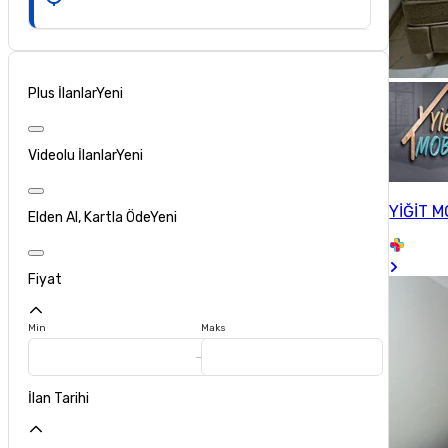
Plus İlanlar
Yeni
Videolu İlanlar
Yeni
YİĞİT M
Elden Al, Kartla Öde
Yeni
Fiyat
Min
Maks
İlan Tarihi