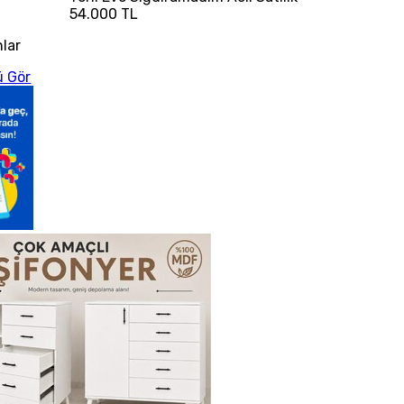
54.000 TL
nlar
 Gör