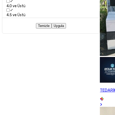
4.0 ve Üstü
4.5 ve Üstü
Temizle
Uygula
TEDARİ