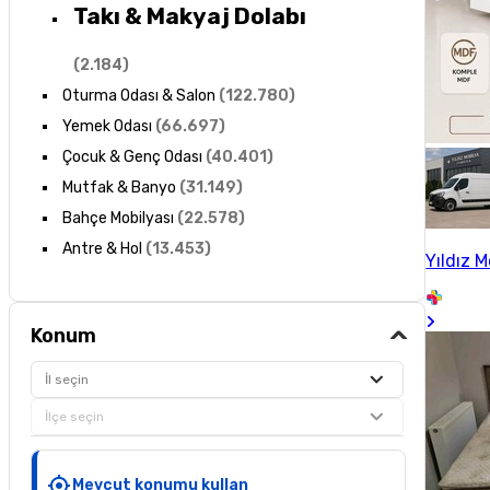
Takı & Makyaj Dolabı
(
2.184
)
Oturma Odası & Salon
(
122.780
)
Yemek Odası
(
66.697
)
Çocuk & Genç Odası
(
40.401
)
Mutfak & Banyo
(
31.149
)
Bahçe Mobilyası
(
22.578
)
Antre & Hol
(
13.453
)
Yıldız M
Konum
İl seçin
İlçe seçin
Mevcut konumu kullan