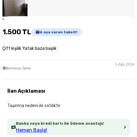
1
/
4
1.500 TL
6
aya varan taksit!
Çift kişilik Yatak baza başlık
2 Ağu 2026
Bornova, İzmir
İlan Açıklaması
Taşınma nedeni ile satılıktır
Banka veya kredi kartı ile ödeme avantajı!
Hemen Başla!