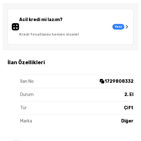
Acil kredi mi lazım?
Yeni
Kredi fırsatlarını hemen incele!
İlan Özellikleri
İlan No
1729808332
Durum
2. El
Tür
Çift
Marka
Diğer