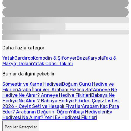
Daha fazla kategori
Yatak
Gardırop
Komodin & Şifonyer
Baza
Karyola
Takı &
Makyaj Dolabı
Yatak Odası Takımı
Bunlar da ilgini çekebilir
Sömestir ve Karne Hediyesi
Doğum Günü Hediye ve
Fikirleri
Araba İlanı Ver, Arabanı Hızlıca Sat
Anneye Ne
Hediye Ne Alınır? Anneye Hediye Fikirleri
Babaya Ne
Hediye Ne Alınır? Babaya Hediye Fikirleri
Çeyiz Listesi
2026 - Çeyiz Seti ve Hesaplı Fiyatlar
Arabam Kaç Para
Eder? Arabanın Değerini Öğren
Yılbaşı Hediyeleri
Ev
Hediyesi Ne Alınır? Yeni Ev Hediyesi Fikirleri
Popüler Kategoriler