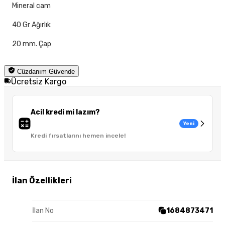
Mineral cam
40 Gr Ağırlık
20 mm. Çap
Cüzdanım Güvende
Ücretsiz Kargo
Acil kredi mi lazım?
Yeni
Kredi fırsatlarını hemen incele!
İlan Özellikleri
İlan No
1684873471