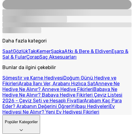
Daha fazla kategori
Saat
Gözlük
Takı
Kemer
Şapka
Atkı & Bere & Eldiven
Eşarp &
Şal & Fular
Çorap
Saç Aksesuarları
Bunlar da ilgini çekebilir
Sömestir ve Karne Hediyesi
Doğum Günü Hediye ve
Fikirleri
Araba İlanı Ver, Arabanı Hızlıca Sat
Anneye Ne
Hediye Ne Alınır? Anneye Hediye Fikirleri
Babaya Ne
Hediye Ne Alınır? Babaya Hediye Fikirleri
Çeyiz Listesi
2026 - Çeyiz Seti ve Hesaplı Fiyatlar
Arabam Kaç Para
Eder? Arabanın Değerini Öğren
Yılbaşı Hediyeleri
Ev
Hediyesi Ne Alınır? Yeni Ev Hediyesi Fikirleri
Popüler Kategoriler