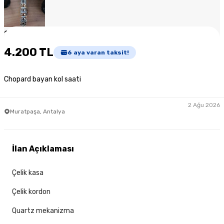
1
/
4
4.200 TL
6
aya varan taksit!
Chopard bayan kol saati
2 Ağu 2026
Muratpaşa, Antalya
İlan Açıklaması
Çelik kasa
Çelik kordon
Quartz mekanizma