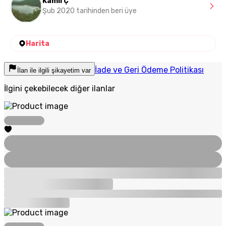
Kamıl Ç
Şub 2020 tarihinden beri üye
Harita
İade ve Geri Ödeme Politikası
İlan ile ilgili şikayetim var
İlgini çekebilecek diğer ilanlar