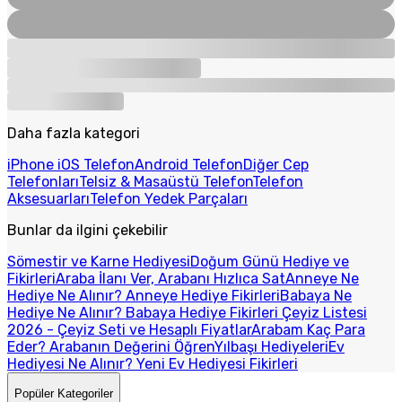
Daha fazla kategori
iPhone iOS Telefon
Android Telefon
Diğer Cep
Telefonları
Telsiz & Masaüstü Telefon
Telefon
Aksesuarları
Telefon Yedek Parçaları
Bunlar da ilgini çekebilir
Sömestir ve Karne Hediyesi
Doğum Günü Hediye ve
Fikirleri
Araba İlanı Ver, Arabanı Hızlıca Sat
Anneye Ne
Hediye Ne Alınır? Anneye Hediye Fikirleri
Babaya Ne
Hediye Ne Alınır? Babaya Hediye Fikirleri
Çeyiz Listesi
2026 - Çeyiz Seti ve Hesaplı Fiyatlar
Arabam Kaç Para
Eder? Arabanın Değerini Öğren
Yılbaşı Hediyeleri
Ev
Hediyesi Ne Alınır? Yeni Ev Hediyesi Fikirleri
Popüler Kategoriler