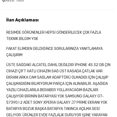
Niksar, Tokat
İlan Açıklaması
RESİMDE GÖRÜNENLER HEPSİ GÖNDERİLECEK ÇOK FAZLA
TEKNİK BİLGİM YOK
FAKAT ELİMDEN GELDİĞİNCE SORULARINIZA YANITLAMAYA
ÇALIŞIRIM
ÜSTE SAĞDAKİ ALCATEL DAHİL DEĞILDİR İPHONE 4S 32 GB ÇİN
CİHAZI ÇİFT HATLI CİHAZIN SAĞ ÜST KASADA ÇATLAK VAR
EKRANI ARKA CAM SAĞLAM ADAPTÖRÜ OLMADIĞI İÇİN ÇALIŞIP
ÇALIŞMADIĞINI BİLMİYORUM PARÇA İÇİN ALINABİLİR. AŞAĞIDA
YAZILI CİHAZLARILA BERABER YOLLAYACAĞIM BAZILARI
ÇALIŞIYOR BİRİNİN BATARYASI YOK SAMSUNG GALAXY GT-
S7390 I 2 ADET SONY XPERİA GALAXY J7 PRİME EKRANI YOK
BATARYA BOZUK BAŞKA BATARYA TAKINCA AÇILMA SESİ
GELİYOR. ÜRÜNLER EVDE FAZLALIK DURUYOR İŞİNE YARAYAN