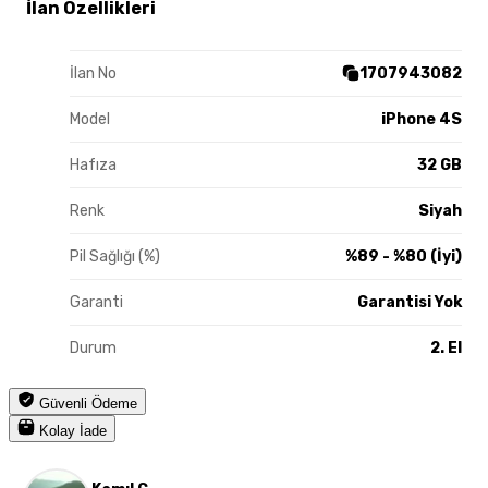
İlan Özellikleri
İlan No
1707943082
Model
iPhone 4S
Hafıza
32 GB
Renk
Siyah
Pil Sağlığı (%)
%89 - %80 (İyi)
Garanti
Garantisi Yok
Durum
2. El
Güvenli Ödeme
Kolay İade