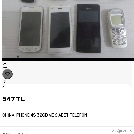
1
/
1
547 TL
CHİNA İPHONE 4S 32GB VE 6 ADET TELEFON
3 Ağu 2026