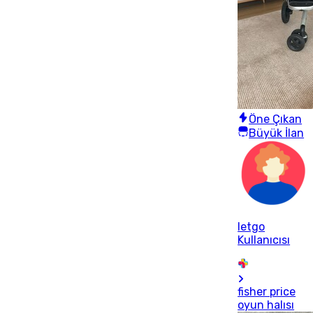
Öne Çıkan
Büyük İlan
letgo
Kullanıcısı
fisher price
oyun halısı