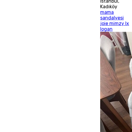
İstanbul
,
Kadıköy
mama
sandalyesi
joie mimzy lx
logan