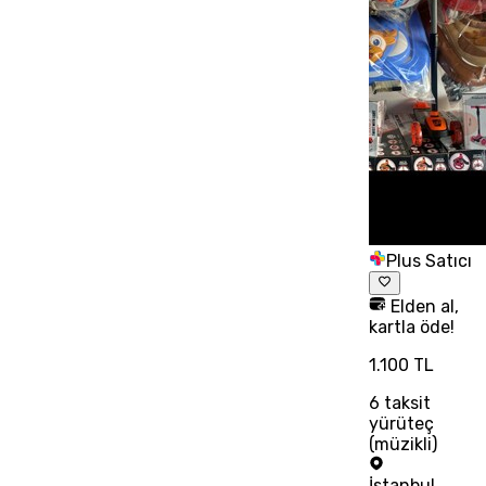
Plus Satıcı
Elden al,
kartla öde!
1.100 TL
6
taksit
yürüteç
(müzikli)
İstanbul
,