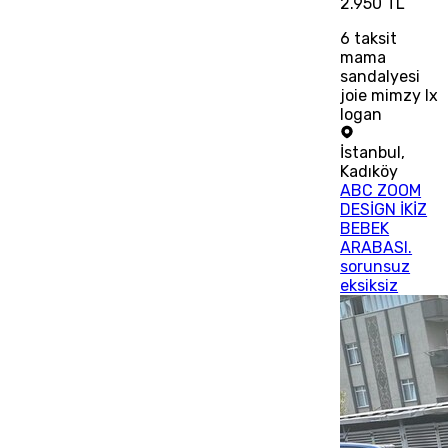
2.950 TL
6
taksit
mama
sandalyesi
joie mimzy lx
logan
İstanbul
,
Kadıköy
ABC ZOOM
DESİGN İKİZ
BEBEK
ARABASI.
sorunsuz
eksiksiz