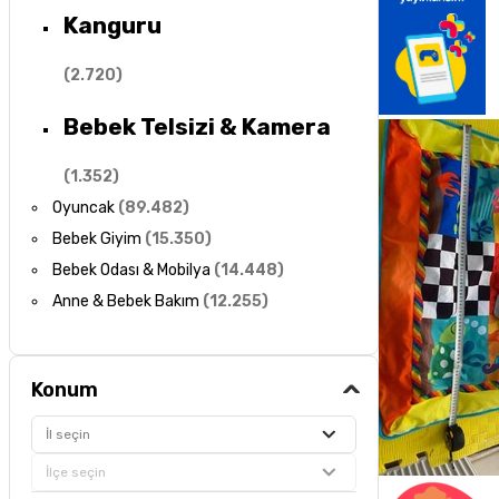
Kanguru
(
2.720
)
Bebek Telsizi & Kamera
(
1.352
)
Oyuncak
(
89.482
)
Bebek Giyim
(
15.350
)
Bebek Odası & Mobilya
(
14.448
)
Anne & Bebek Bakım
(
12.255
)
Konum
İl seçin
İlçe seçin