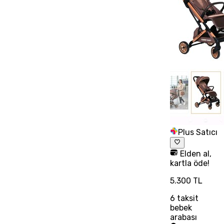
Plus Satıcı
Elden al,
kartla öde!
5.300 TL
6
taksit
bebek
arabası