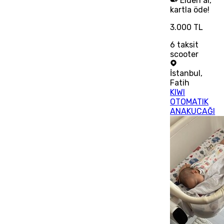
Elden al,
kartla öde!
3.000 TL
6
taksit
scooter
İstanbul
,
Fatih
KIWI
OTOMATIK
ANAKUCAĞI