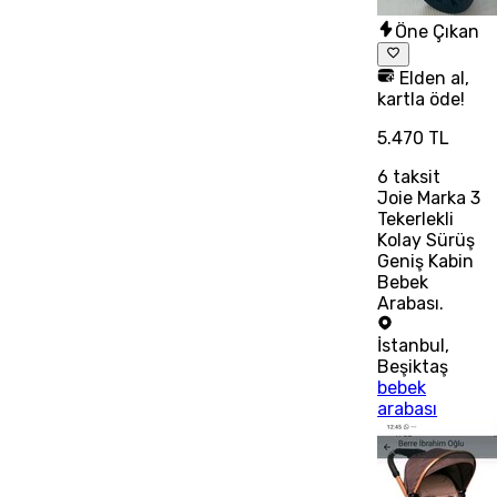
Öne Çıkan
Elden al,
kartla öde!
5.470 TL
6
taksit
Joie Marka 3
Tekerlekli
Kolay Sürüş
Geniş Kabin
Bebek
Arabası.
İstanbul
,
Beşiktaş
bebek
arabası