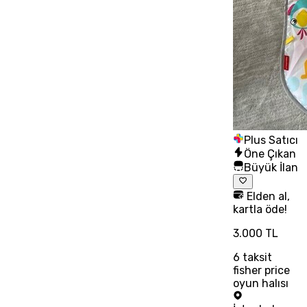
Plus Satıcı
Öne Çıkan
Büyük İlan
Elden al,
kartla öde!
3.000 TL
6
taksit
fisher price
oyun halısı