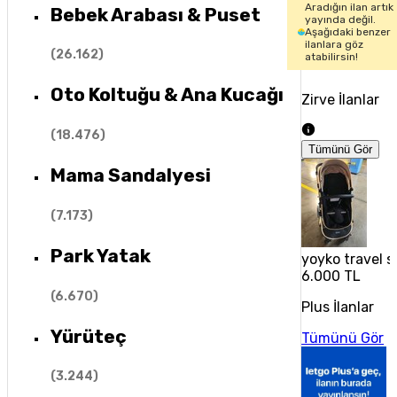
Aradığın ilan artık
Bebek Arabası & Puset
yayında değil.
Aşağıdaki benzer
ilanlara göz
(
26.162
)
atabilirsin!
Oto Koltuğu & Ana Kucağı
Zirve İlanlar
(
18.476
)
Tümünü Gör
Mama Sandalyesi
(
7.173
)
Park Yatak
yoyko travel s
6.000 TL
(
6.670
)
Plus İlanlar
Yürüteç
Tümünü Gör
(
3.244
)