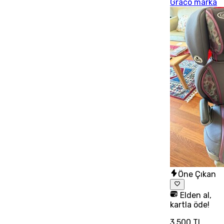
Graco marka
Öne Çıkan
Elden al,
kartla öde!
3.500 TL