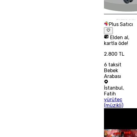
Plus Satıcı
Elden al,
kartla öde!
2.800 TL
6
taksit
Bebek
Arabası
İstanbul
,
Fatih
yürüteç
(müzikli)