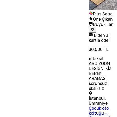
Plus Satıcı
Öne Çıkan
Büyük İlan
Elden al,
kartla öde!
30.000 TL
6
taksit
ABC ZOOM
DESİGN İKİZ
BEBEK
ARABASI.
sorunsuz
eksiksiz
İstanbul
,
Ümraniye
Çocuk oto
koltuğu -