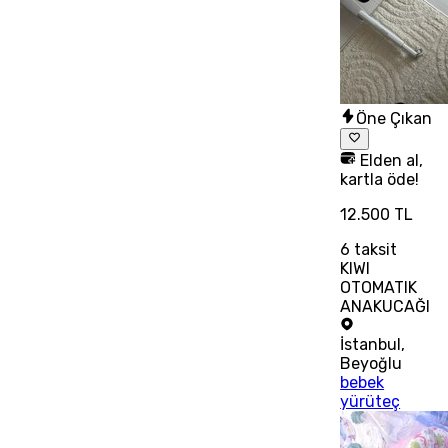
Öne Çıkan
Elden al,
kartla öde!
12.500 TL
6
taksit
KIWI
OTOMATIK
ANAKUCAĞI
İstanbul
,
Beyoğlu
bebek
yürüteç