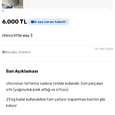
1
/
5
6.000 TL
6
aya varan taksit!
chicco little way 3
16 Tem 2026
Beyoğlu, İstanbul
İlan Açıklaması
chicconun tertemiz sadece tatilde kullandık ,tüm parçaları
sıfır (yağmurluk,kıslık altlığı ve örtüsü)
25 kg kadar kullanabilinir,tam yatıyor ,kapanması baston gibi
kalıyor