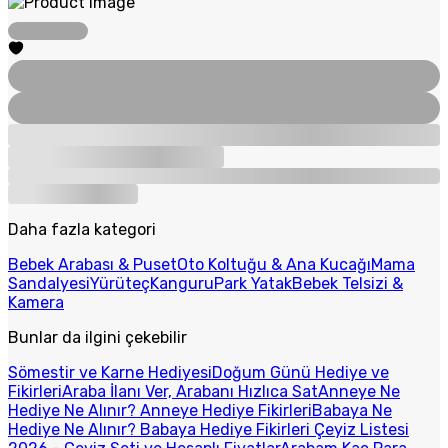
Daha fazla kategori
Bebek Arabası & Puset
Oto Koltuğu & Ana Kucağı
Mama
Sandalyesi
Yürüteç
Kanguru
Park Yatak
Bebek Telsizi &
Kamera
Bunlar da ilgini çekebilir
Sömestir ve Karne Hediyesi
Doğum Günü Hediye ve
Fikirleri
Araba İlanı Ver, Arabanı Hızlıca Sat
Anneye Ne
Hediye Ne Alınır? Anneye Hediye Fikirleri
Babaya Ne
Hediye Ne Alınır? Babaya Hediye Fikirleri
Çeyiz Listesi