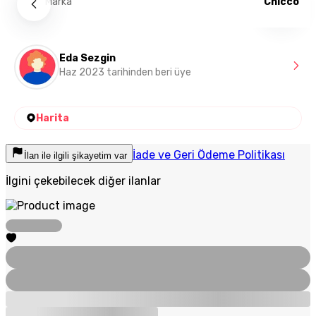
Marka
Chicco
Eda Sezgin
Haz 2023 tarihinden beri üye
Harita
İade ve Geri Ödeme Politikası
İlan ile ilgili şikayetim var
İlgini çekebilecek diğer ilanlar