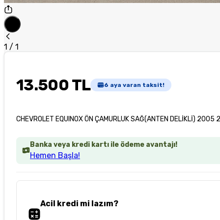
1
/
1
13.500 TL
6
aya varan taksit!
CHEVROLET EQUINOX ÖN ÇAMURLUK SAĞ(ANTEN DELİKLİ) 2005 2
Banka veya kredi kartı ile ödeme avantajı!
Hemen Başla!
Acil kredi mi lazım?