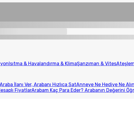
iyon
Isıtma & Havalandırma & Klima
Şanzıman & Vites
Ateşlem
Araba İlanı Ver, Arabanı Hızlıca Sat
Anneye Ne Hediye Ne Alını
esaplı Fiyatlar
Arabam Kaç Para Eder? Arabanın Değerini Öğ