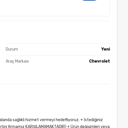
Durum
Yeni
Araç Markası
Chevrolet
alanda sağlıklı hizmet vermeyi hedefliyoruz. + İstediğiniz
o ücretini firmamız KARŞILAMAMAKTADIR) + Ürün değişimleri veya