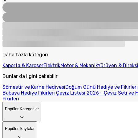
Daha fazla kategori
Kaporta & Karoser
Elektrik
Motor & Mekanik
Yürüyen & Direks
Bunlar da ilgini çekebilir
Sömestir ve Karne Hediyesi
Doğum Günü Hediye ve Fikirleri
Babaya Hediye Fikirleri
Çeyiz Listesi 2026 - Çeyiz Seti ve H
Fikirleri
Popüler Kategoriler
Popüler Sayfalar