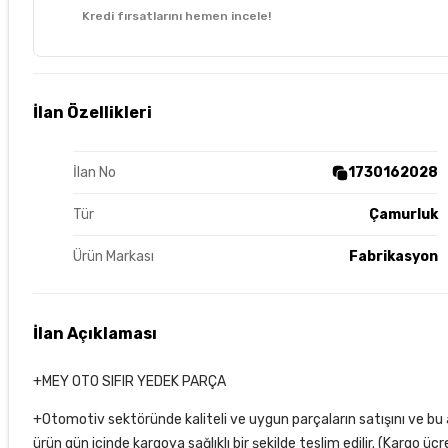
Kredi fırsatlarını hemen incele!
İlan Özellikleri
İlan No
1730162028
Tür
Çamurluk
Ürün Markası
Fabrikasyon
İlan Açıklaması
+MEY OTO SIFIR YEDEK PARÇA
+Otomotiv sektöründe kaliteli ve uygun parçaların satışını ve bu 
ürün gün içinde kargoya sağlıklı bir şekilde teslim edilir. (Karg