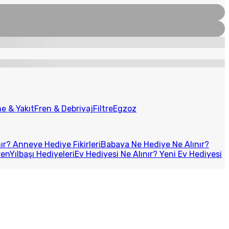
e & Yakıt
Fren & Debriyaj
Filtre
Egzoz
r? Anneye Hediye Fikirleri
Babaya Ne Hediye Ne Alınır?
ren
Yılbaşı Hediyeleri
Ev Hediyesi Ne Alınır? Yeni Ev Hediyesi