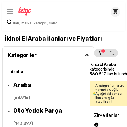
İkinci El Araba İlanları ve Fiyatları
1
Kategoriler
İkinci El
Araba
kategorisinde
Araba
360.517
ilan bulund
Araba
Aradığın ilan artık
yayında değil.
Aşağıdaki benzer
(
63.916
)
ilanlara göz
atabilirsin!
Oto Yedek Parça
Zirve İlanlar
(
143.297
)