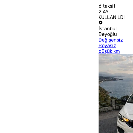
6
taksit
2 AY
KULLANILDI
İstanbul
,
Beyoğlu
Değişensiz
Boyasız
düşük km