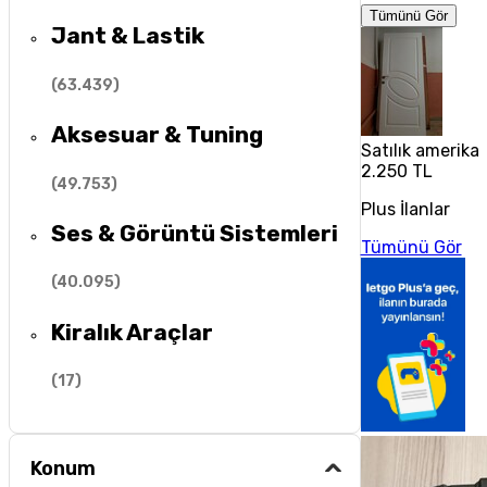
Tümünü Gör
Jant & Lastik
(
63.439
)
Aksesuar & Tuning
Satılık amerika
2.250 TL
(
49.753
)
Plus İlanlar
Ses & Görüntü Sistemleri
Tümünü Gör
(
40.095
)
Kiralık Araçlar
(
17
)
Konum