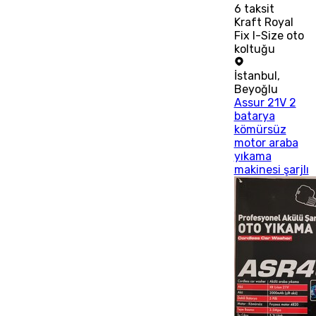
6
taksit
Kraft Royal
Fix I-Size oto
koltuğu
İstanbul
,
Beyoğlu
Assur 21V 2
batarya
kömürsüz
motor araba
yıkama
makinesi şarjlı