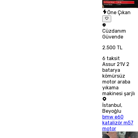
Öne Çıkan
Cüzdanım
Güvende
2.500 TL
6
taksit
Assur 21V 2
batarya
kömürsüz
motor araba
yıkama
makinesi şarjlı
İstanbul
,
Beyoğlu
bmw e60
katalizör m57
motor