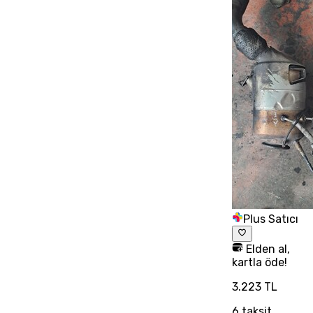
Plus Satıcı
Elden al,
kartla öde!
3.223 TL
6
taksit