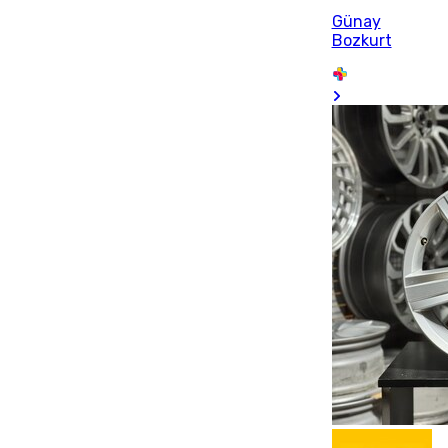
Günay
Bozkurt