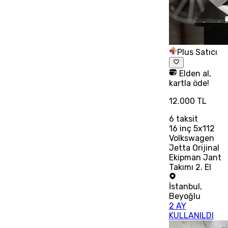
Plus Satıcı
Elden al,
kartla öde!
12.000 TL
6
taksit
16 inç 5x112
Volkswagen
Jetta Orijinal
Ekipman Jant
Takımı 2. El
İstanbul
,
Beyoğlu
2 AY
KULLANILDI