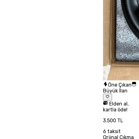
Öne Çıkan
Büyük İlan
Elden al,
kartla öde!
3.500 TL
6
taksit
Orjinal Çıkma