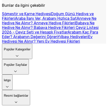
Bunlar da ilgini çekebilir
Sömestir ve Karne Hediyesi
Doğum Günü Hediye ve
Fikirleri
Araba İlanı Ver, Arabanı Hızlıca Sat
Anneye Ne
Hediye Ne Alınır? Anneye Hediye Fikirleri
Babaya Ne
Hediye Ne Alınır? Babaya Hediye Fikirleri
Çeyiz Listesi
2026 - Çeyiz Seti ve Hesaplı Fiyatlar
Arabam Kaç Para
Eder? Arabanın Değerini Öğren
Yılbaşı Hediyeleri
Ev
Hediyesi Ne Alınır? Yeni Ev Hediyesi Fikirleri
Popüler Kategoriler
Popüler Sayfalar
letgo
Resmi bağlantılar