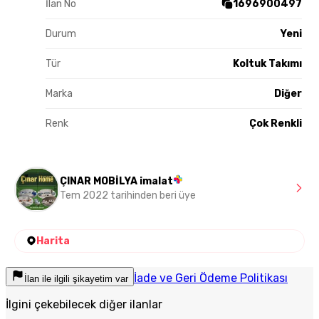
İlan No
1696900497
Durum
Yeni
Tür
Koltuk Takımı
Marka
Diğer
Renk
Çok Renkli
ÇINAR MOBİLYA imalat
Tem 2022 tarihinden beri üye
Harita
İade ve Geri Ödeme Politikası
İlan ile ilgili şikayetim var
İlgini çekebilecek diğer ilanlar