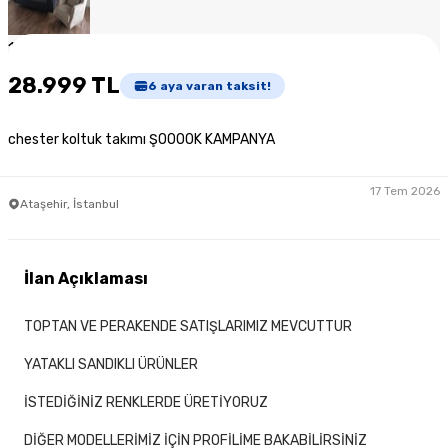
1
/
3
28.999 TL
6
aya varan taksit!
chester koltuk takımı ŞOOOOK KAMPANYA
17 Tem 2026
Ataşehir, İstanbul
İlan Açıklaması
TOPTAN VE PERAKENDE SATIŞLARIMIZ MEVCUTTUR
YATAKLI SANDIKLI ÜRÜNLER
İSTEDİĞİNİZ RENKLERDE ÜRETİYORUZ
DİĞER MODELLERİMİZ İÇİN PROFİLİME BAKABİLİRSİNİZ