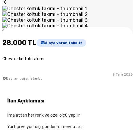
1
/
4
28.000 TL
6
aya varan taksit!
Chester koltuk takımı
9 Tem 2026
Bayrampaşa, İstanbul
İlan Açıklaması
İmalattan her renk ve özel ölçü yapılır
Yurtiçi ve yurtdışı gönderim mevcuttur