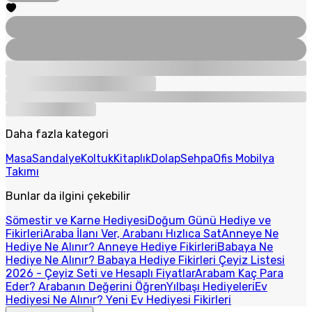
Daha fazla kategori
Masa
Sandalye
Koltuk
Kitaplık
Dolap
Sehpa
Ofis Mobilya
Takımı
Bunlar da ilgini çekebilir
Sömestir ve Karne Hediyesi
Doğum Günü Hediye ve
Fikirleri
Araba İlanı Ver, Arabanı Hızlıca Sat
Anneye Ne
Hediye Ne Alınır? Anneye Hediye Fikirleri
Babaya Ne
Hediye Ne Alınır? Babaya Hediye Fikirleri
Çeyiz Listesi
2026 - Çeyiz Seti ve Hesaplı Fiyatlar
Arabam Kaç Para
Eder? Arabanın Değerini Öğren
Yılbaşı Hediyeleri
Ev
Hediyesi Ne Alınır? Yeni Ev Hediyesi Fikirleri