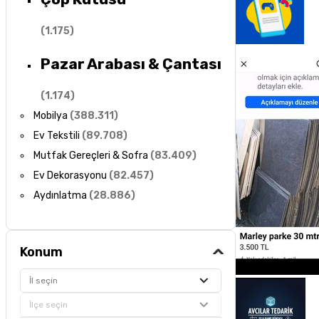
(
1.175
)
Pazar Arabası & Çantası
(
1.174
)
Mobilya
(
388.311
)
Ev Tekstili
(
89.708
)
Mutfak Gereçleri & Sofra
(
83.409
)
Ev Dekorasyonu
(
82.457
)
Aydınlatma
(
28.886
)
Konum
İl seçin
İlçe seçin