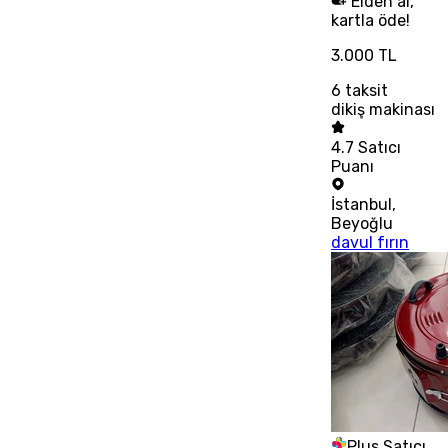
Elden al,
kartla öde!
3.000 TL
6
taksit
dikiş makinası
4.7
Satıcı
Puanı
İstanbul
,
Beyoğlu
davul fırın
Plus Satıcı