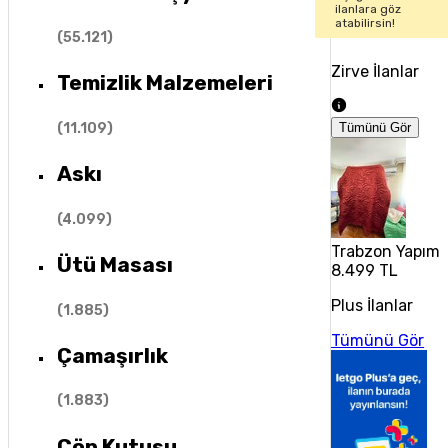
ilanlara göz
atabilirsin!
(
55.121
)
Zirve İlanlar
Temizlik Malzemeleri
(
11.109
)
Tümünü Gör
Askı
(
4.099
)
Trabzon Yapımı 3
Ütü Masası
8.499 TL
Plus İlanlar
(
1.885
)
Tümünü Gör
Çamaşırlık
(
1.883
)
Çöp Kutusu