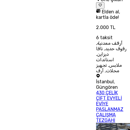
Elden al,
kartla öde!
2.000 TL
6
taksit
أرفف معدنية,
رفوف حديد, نافا
ديزاين,
استاندات
ملابس, تجهيز
محلات, أرف
İstanbul
,
Güngören
430 ÇELİK
ÇİFT EVYELİ
EVİYE
PASLANMAZ
ÇALIŞMA
TEZGAHI