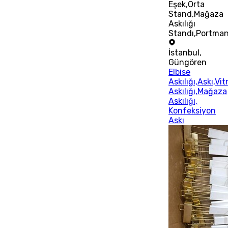
Eşek,Orta
Stand,Mağaza
Askılığı
Standı,Portma
İstanbul
,
Güngören
Elbise
Askılığı,Askı,Vit
Askılığı,Mağaza
Askılığı,
Konfeksiyon
Askı