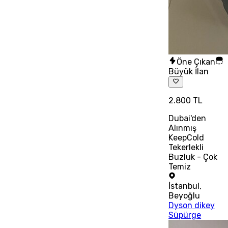
Öne Çıkan
Büyük İlan
2.800 TL
Dubai'den
Alınmış
KeepCold
Tekerlekli
Buzluk - Çok
Temiz
İstanbul
,
Beyoğlu
Dyson dikey
Süpürge