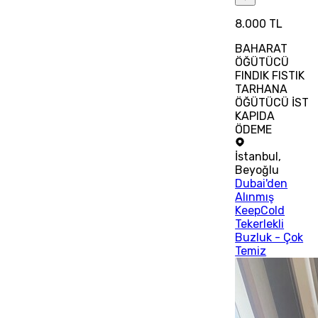
8.000 TL
BAHARAT
ÖĞÜTÜCÜ
FINDIK FISTIK
TARHANA
ÖĞÜTÜCÜ İST
KAPIDA
ÖDEME
İstanbul
,
Beyoğlu
Dubai'den
Alınmış
KeepCold
Tekerlekli
Buzluk - Çok
Temiz