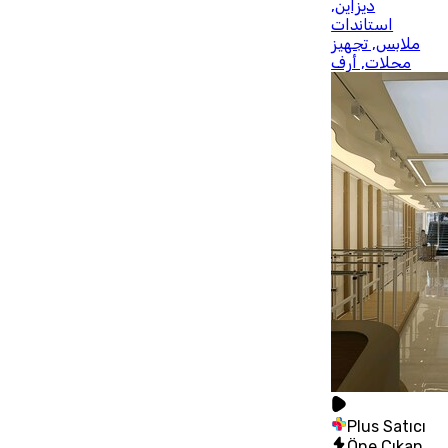
ديزاين,
استاندات
ملابس, تجهيز
محلات, أرف
Plus Satıcı
Öne Çıkan