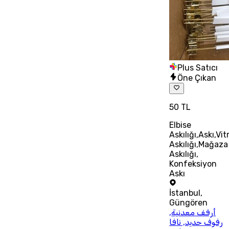
Plus Satıcı
Öne Çıkan
50 TL
Elbise
Askılığı,Askı,Vit
Askılığı,Mağaza
Askılığı,
Konfeksiyon
Askı
İstanbul
,
Güngören
أرفف معدنية,
رفوف حديد, نافا