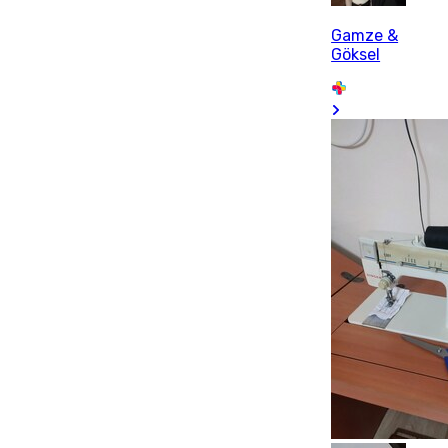
Gamze &
Göksel