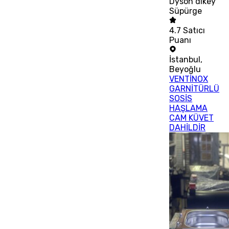
Dyson dikey
Süpürge
4.7
Satıcı
Puanı
İstanbul
,
Beyoğlu
VENTİNOX
GARNİTÜRLÜ
SOSİS
HAŞLAMA
CAM KÜVET
DAHİLDİR