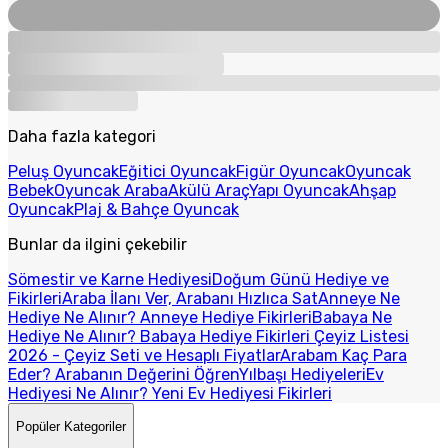
Daha fazla kategori
Peluş Oyuncak
Eğitici Oyuncak
Figür Oyuncak
Oyuncak
Bebek
Oyuncak Araba
Akülü Araç
Yapı Oyuncak
Ahşap
Oyuncak
Plaj & Bahçe Oyuncak
Bunlar da ilgini çekebilir
Sömestir ve Karne Hediyesi
Doğum Günü Hediye ve
Fikirleri
Araba İlanı Ver, Arabanı Hızlıca Sat
Anneye Ne
Hediye Ne Alınır? Anneye Hediye Fikirleri
Babaya Ne
Hediye Ne Alınır? Babaya Hediye Fikirleri
Çeyiz Listesi
2026 - Çeyiz Seti ve Hesaplı Fiyatlar
Arabam Kaç Para
Eder? Arabanın Değerini Öğren
Yılbaşı Hediyeleri
Ev
Hediyesi Ne Alınır? Yeni Ev Hediyesi Fikirleri
Popüler Kategoriler