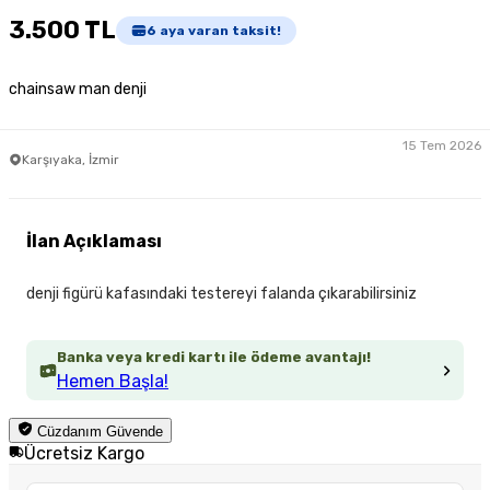
3.500 TL
6
aya varan taksit!
chainsaw man denji
15 Tem 2026
Karşıyaka, İzmir
İlan Açıklaması
denji figürü kafasındaki testereyi falanda çıkarabilirsiniz
Banka veya kredi kartı ile ödeme avantajı!
Hemen Başla!
Cüzdanım Güvende
Ücretsiz Kargo