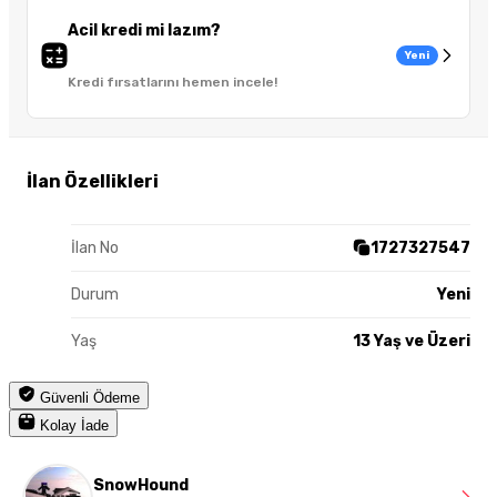
Acil kredi mi lazım?
Yeni
Kredi fırsatlarını hemen incele!
İlan Özellikleri
İlan No
1727327547
Durum
Yeni
Yaş
13 Yaş ve Üzeri
Güvenli Ödeme
Kolay İade
SnowHound