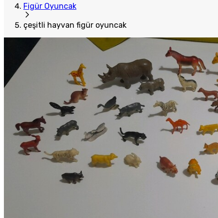
Figür Oyuncak
çeşitli hayvan figür oyuncak