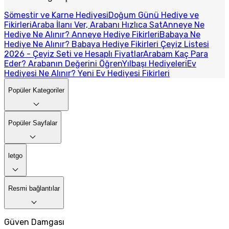
Sömestir ve Karne Hediyesi
Doğum Günü Hediye ve
Fikirleri
Araba İlanı Ver, Arabanı Hızlıca Sat
Anneye Ne
Hediye Ne Alınır? Anneye Hediye Fikirleri
Babaya Ne
Hediye Ne Alınır? Babaya Hediye Fikirleri
Çeyiz Listesi
2026 - Çeyiz Seti ve Hesaplı Fiyatlar
Arabam Kaç Para
Eder? Arabanın Değerini Öğren
Yılbaşı Hediyeleri
Ev
Hediyesi Ne Alınır? Yeni Ev Hediyesi Fikirleri
Popüler Kategoriler
Popüler Sayfalar
letgo
Resmi bağlantılar
Güven Damgası