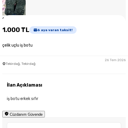
1
/
4
1.000 TL
6
aya varan taksit!
çelik uçlu iş botu
26 Tem 2026
Tekirdağ, Tekirdağ
İlan Açıklaması
iş botu erkek sıfır
Cüzdanım Güvende