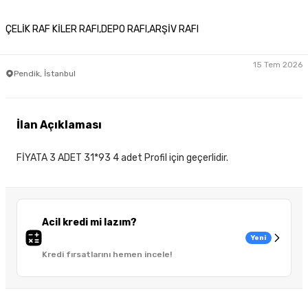
ÇELİK RAF KİLER RAFI,DEPO RAFI,ARŞİV RAFI
15 Tem 2026
Pendik, İstanbul
İlan Açıklaması
FİYATA 3 ADET 31*93 4 adet Profil için geçerlidir.
Acil kredi mi lazım?
Yeni
Kredi fırsatlarını hemen incele!