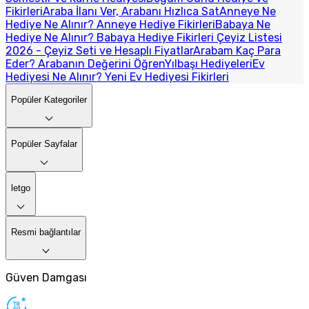
Fikirleri
Araba İlanı Ver, Arabanı Hızlıca Sat
Anneye Ne
Hediye Ne Alınır? Anneye Hediye Fikirleri
Babaya Ne
Hediye Ne Alınır? Babaya Hediye Fikirleri
Çeyiz Listesi
2026 - Çeyiz Seti ve Hesaplı Fiyatlar
Arabam Kaç Para
Eder? Arabanın Değerini Öğren
Yılbaşı Hediyeleri
Ev
Hediyesi Ne Alınır? Yeni Ev Hediyesi Fikirleri
Popüler Kategoriler
Popüler Sayfalar
letgo
Resmi bağlantılar
Güven Damgası