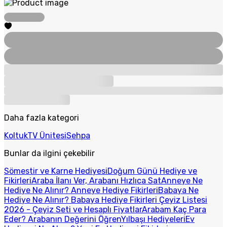
Daha fazla kategori
Koltuk
TV Ünitesi
Sehpa
Bunlar da ilgini çekebilir
Sömestir ve Karne Hediyesi
Doğum Günü Hediye ve
Fikirleri
Araba İlanı Ver, Arabanı Hızlıca Sat
Anneye Ne
Hediye Ne Alınır? Anneye Hediye Fikirleri
Babaya Ne
Hediye Ne Alınır? Babaya Hediye Fikirleri
Çeyiz Listesi
2026 - Çeyiz Seti ve Hesaplı Fiyatlar
Arabam Kaç Para
Eder? Arabanın Değerini Öğren
Yılbaşı Hediyeleri
Ev