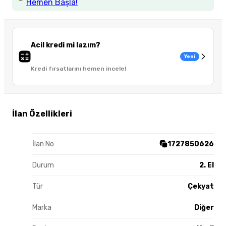
Hemen Başla!
Acil kredi mi lazım?
Yeni
Kredi fırsatlarını hemen incele!
İlan Özellikleri
İlan No
1727850626
Durum
2. El
Tür
Çekyat
Marka
Diğer