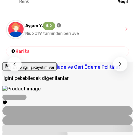
Renk
Yeşil
Ayşen Y.
5.0
Nis 2019 tarihinden beri üye
Harita
İade ve Geri Ödeme Politikası
İlan ile ilgili şikayetim var
İlgini çekebilecek diğer ilanlar