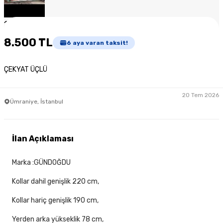
1
/
3
8.500 TL
6
aya varan taksit!
ÇEKYAT ÜÇLÜ
20 Tem 2026
Ümraniye, İstanbul
İlan Açıklaması
Marka :GÜNDOĞDU
Kollar dahil genişlik 220 cm,
Kollar hariç genişlik 190 cm,
Yerden arka yükseklik 78 cm,