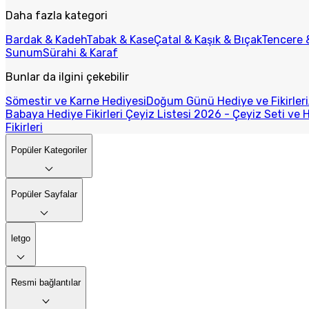
Daha fazla kategori
Bardak & Kadeh
Tabak & Kase
Çatal & Kaşık & Bıçak
Tencere 
Sunum
Sürahi & Karaf
Bunlar da ilgini çekebilir
Sömestir ve Karne Hediyesi
Doğum Günü Hediye ve Fikirleri
Babaya Hediye Fikirleri
Çeyiz Listesi 2026 - Çeyiz Seti ve H
Fikirleri
Popüler Kategoriler
Popüler Sayfalar
letgo
Resmi bağlantılar