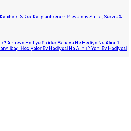
Kabı
Fırın & Kek Kalıpları
French Press
Tepsi
Sofra, Servis &
r? Anneye Hediye Fikirleri
Babaya Ne Hediye Ne Alınır?
ren
Yılbaşı Hediyeleri
Ev Hediyesi Ne Alınır? Yeni Ev Hediyesi