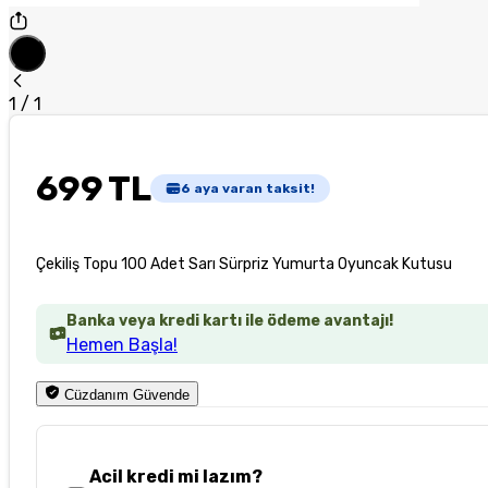
1
/
1
699 TL
6
aya varan taksit!
Çekiliş Topu 100 Adet Sarı Sürpriz Yumurta Oyuncak Kutusu
Banka veya kredi kartı ile ödeme avantajı!
Hemen Başla!
Cüzdanım Güvende
Acil kredi mi lazım?