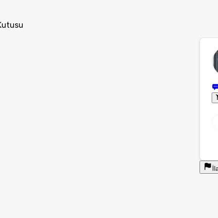
 Kutusu
İl