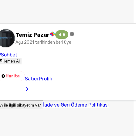
Temiz Pazar
4.8
Ağu 2021 tarihinden beri üye
Sohbet
Hemen Al
Harita
Satıcı Profili
İade ve Geri Ödeme Politikası
an ile ilgili şikayetim var