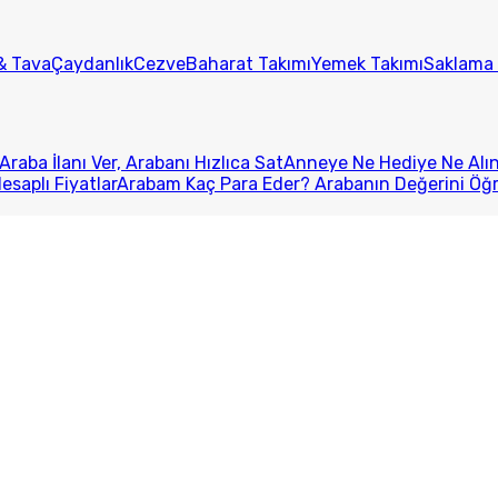
& Tava
Çaydanlık
Cezve
Baharat Takımı
Yemek Takımı
Saklama 
Araba İlanı Ver, Arabanı Hızlıca Sat
Anneye Ne Hediye Ne Alını
esaplı Fiyatlar
Arabam Kaç Para Eder? Arabanın Değerini Öğ