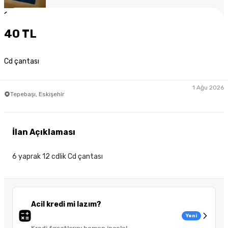
1
/
2
40 TL
Cd çantası
1 Ağu 2026
Tepebaşı, Eskişehir
İlan Açıklaması
6 yaprak 12 cdlik Cd çantası
Acil kredi mi lazım?
Yeni