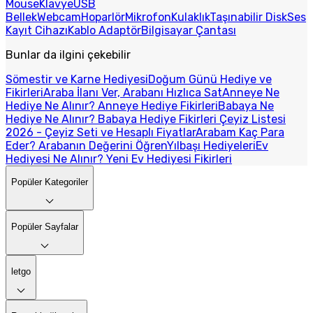
Mouse
Klavye
USB
Bellek
Webcam
Hoparlör
Mikrofon
Kulaklık
Taşınabilir Disk
Ses
Kayıt Cihazı
Kablo Adaptör
Bilgisayar Çantası
Bunlar da ilgini çekebilir
Sömestir ve Karne Hediyesi
Doğum Günü Hediye ve
Fikirleri
Araba İlanı Ver, Arabanı Hızlıca Sat
Anneye Ne
Hediye Ne Alınır? Anneye Hediye Fikirleri
Babaya Ne
Hediye Ne Alınır? Babaya Hediye Fikirleri
Çeyiz Listesi
2026 - Çeyiz Seti ve Hesaplı Fiyatlar
Arabam Kaç Para
Eder? Arabanın Değerini Öğren
Yılbaşı Hediyeleri
Ev
Hediyesi Ne Alınır? Yeni Ev Hediyesi Fikirleri
Popüler Kategoriler
Popüler Sayfalar
letgo