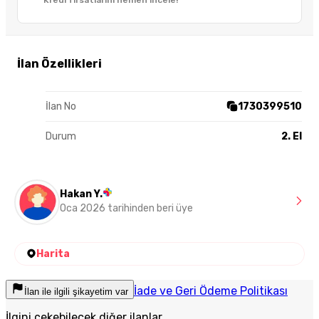
Kredi fırsatlarını hemen incele!
İlan Özellikleri
İlan No
1730399510
Durum
2. El
Hakan Y.
Oca 2026 tarihinden beri üye
Harita
İade ve Geri Ödeme Politikası
İlan ile ilgili şikayetim var
İlgini çekebilecek diğer ilanlar