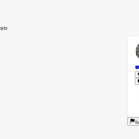
aycı
İl