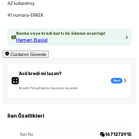
AZ kullanılmış
41 numara-ERKEK
Banka veya kredi kartı ile ödeme avantajı!
Hemen Başla!
Cüzdanım Güvende
Acil kredi mi lazım?
Yeni
Kredi fırsatlarını hemen incele!
İlan Özellikleri
İlan No
1671272915