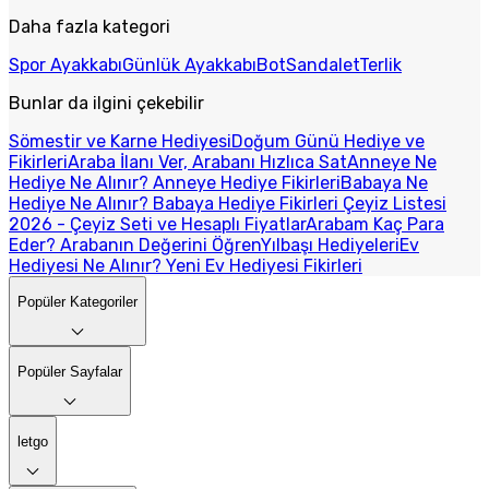
Daha fazla kategori
Spor Ayakkabı
Günlük Ayakkabı
Bot
Sandalet
Terlik
Bunlar da ilgini çekebilir
Sömestir ve Karne Hediyesi
Doğum Günü Hediye ve
Fikirleri
Araba İlanı Ver, Arabanı Hızlıca Sat
Anneye Ne
Hediye Ne Alınır? Anneye Hediye Fikirleri
Babaya Ne
Hediye Ne Alınır? Babaya Hediye Fikirleri
Çeyiz Listesi
2026 - Çeyiz Seti ve Hesaplı Fiyatlar
Arabam Kaç Para
Eder? Arabanın Değerini Öğren
Yılbaşı Hediyeleri
Ev
Hediyesi Ne Alınır? Yeni Ev Hediyesi Fikirleri
Popüler Kategoriler
Popüler Sayfalar
letgo