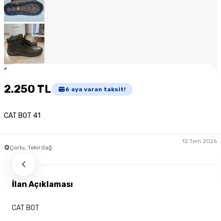
1
/
8
2.250 TL
6
aya varan taksit!
CAT BOT 41
12 Tem 2026
Çorlu, Tekirdağ
İlan Açıklaması
CAT BOT