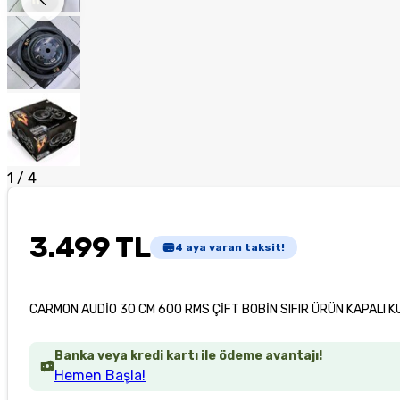
1
/
4
3.499 TL
4
aya varan taksit!
CARMON AUDİO 30 CM 600 RMS ÇİFT BOBİN SIFIR ÜRÜN KAPALI 
Banka veya kredi kartı ile ödeme avantajı!
Hemen Başla!