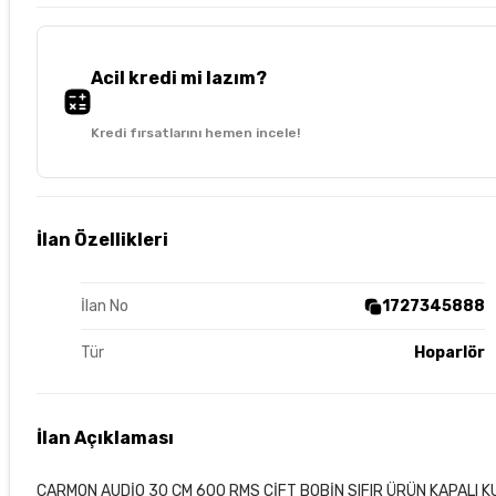
Acil kredi mi lazım?
Kredi fırsatlarını hemen incele!
İlan Özellikleri
İlan No
1727345888
Tür
Hoparlör
İlan Açıklaması
CARMON AUDİO 30 CM 600 RMS ÇİFT BOBİN SIFIR ÜRÜN KAPALI K