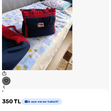
1
/
1
350 TL
6
aya varan taksit!