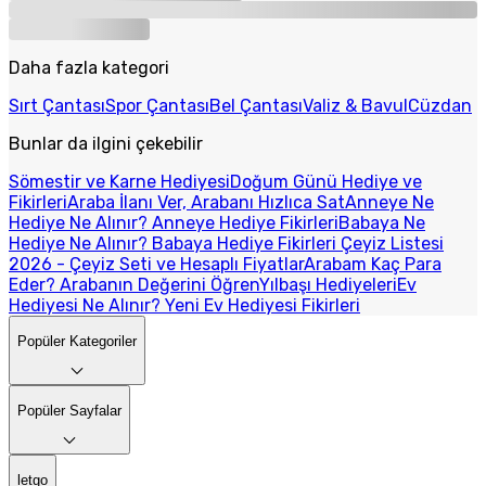
Daha fazla kategori
Sırt Çantası
Spor Çantası
Bel Çantası
Valiz & Bavul
Cüzdan
Bunlar da ilgini çekebilir
Sömestir ve Karne Hediyesi
Doğum Günü Hediye ve
Fikirleri
Araba İlanı Ver, Arabanı Hızlıca Sat
Anneye Ne
Hediye Ne Alınır? Anneye Hediye Fikirleri
Babaya Ne
Hediye Ne Alınır? Babaya Hediye Fikirleri
Çeyiz Listesi
2026 - Çeyiz Seti ve Hesaplı Fiyatlar
Arabam Kaç Para
Eder? Arabanın Değerini Öğren
Yılbaşı Hediyeleri
Ev
Hediyesi Ne Alınır? Yeni Ev Hediyesi Fikirleri
Popüler Kategoriler
Popüler Sayfalar
letgo