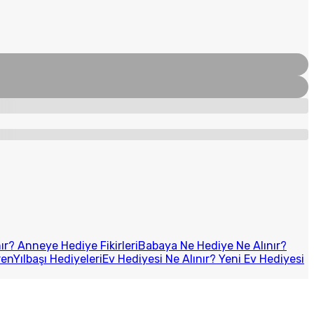
r? Anneye Hediye Fikirleri
Babaya Ne Hediye Ne Alınır?
ren
Yılbaşı Hediyeleri
Ev Hediyesi Ne Alınır? Yeni Ev Hediyesi