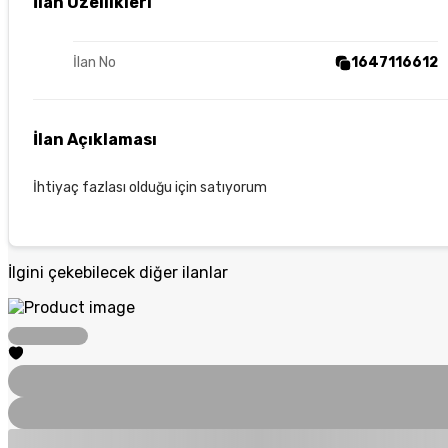
İlan Özellikleri
İlan No
1647116612
İlan Açıklaması
İhtiyaç fazlası olduğu için satıyorum
İlgini çekebilecek diğer ilanlar