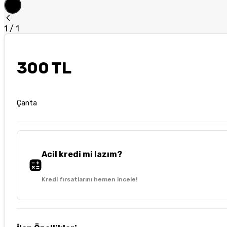
1
/
1
300 TL
Çanta
Acil kredi mi lazım?
Kredi fırsatlarını hemen incele!