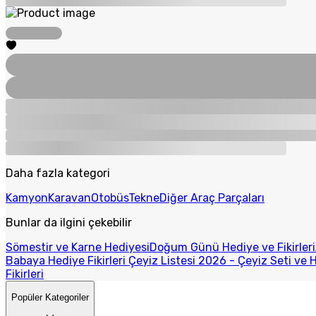
Daha fazla kategori
Kamyon
Karavan
Otobüs
Tekne
Diğer Araç Parçaları
Bunlar da ilgini çekebilir
Sömestir ve Karne Hediyesi
Doğum Günü Hediye ve Fikirleri
Babaya Hediye Fikirleri
Çeyiz Listesi 2026 - Çeyiz Seti ve H
Fikirleri
Popüler Kategoriler