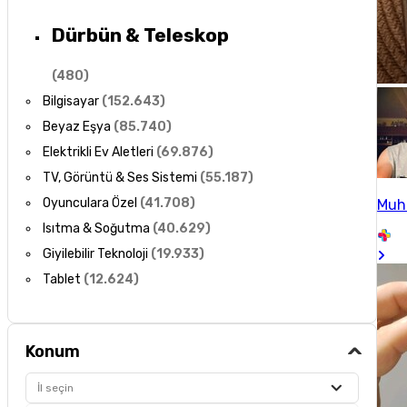
Dürbün & Teleskop
(
480
)
Bilgisayar
(
152.643
)
Beyaz Eşya
(
85.740
)
Elektrikli Ev Aletleri
(
69.876
)
TV, Görüntü & Ses Sistemi
(
55.187
)
Oyunculara Özel
(
41.708
)
Muh
Isıtma & Soğutma
(
40.629
)
Giyilebilir Teknoloji
(
19.933
)
Tablet
(
12.624
)
Konum
İl seçin