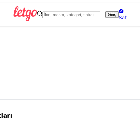
Giriş
Sat
ları