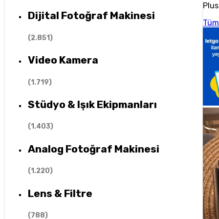
Plus
Dijital Fotoğraf Makinesi
Tüm
(
2.851
)
Video Kamera
(
1.719
)
Stüdyo & Işık Ekipmanları
(
1.403
)
Analog Fotoğraf Makinesi
(
1.220
)
Lens & Filtre
(
788
)