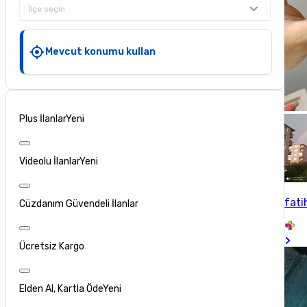
İlçe seçin
Mevcut konumu kullan
Plus İlanlar
Yeni
Videolu İlanlar
Yeni
fati
Cüzdanım Güvendeli İlanlar
Ücretsiz Kargo
Elden Al, Kartla Öde
Yeni