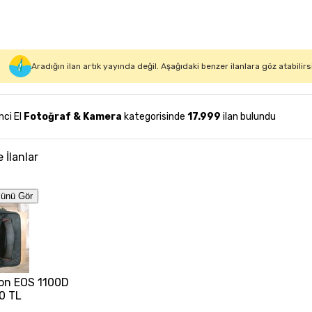
Aradığın ilan artık yayında değil. Aşağıdaki benzer ilanlara göz atabilirs
inci El
Fotoğraf & Kamera
kategorisinde
17.999
ilan bulundu
e İlanlar
ünü Gör
on EOS 1100D
0 TL