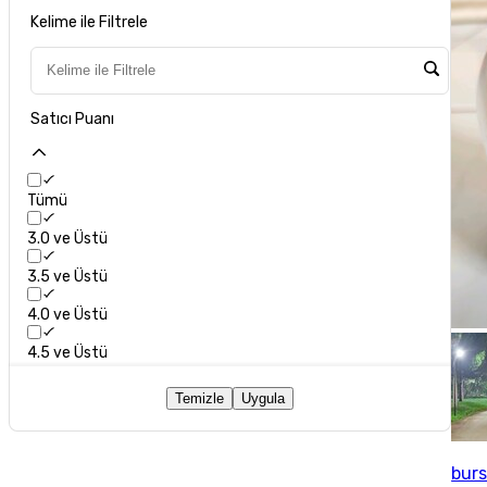
Kelime ile Filtrele
Satıcı Puanı
Tümü
3.0 ve Üstü
3.5 ve Üstü
4.0 ve Üstü
4.5 ve Üstü
Temizle
Uygula
bur