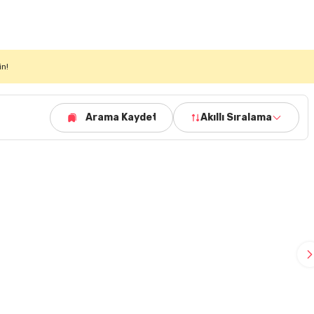
in!
Arama Kaydet
Akıllı Sıralama