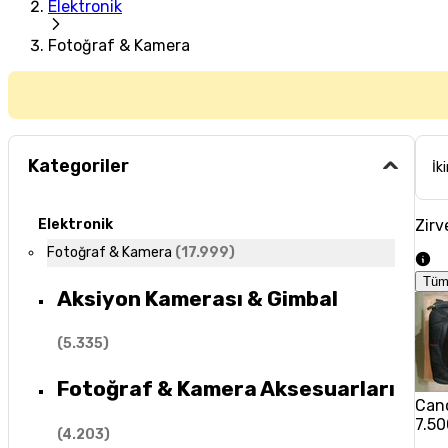
Elektronik
Fotoğraf & Kamera
Kategoriler
İk
Zirv
Elektronik
Fotoğraf & Kamera
(
17.999
)
Tüm
Aksiyon Kamerası & Gimbal
(
5.335
)
Fotoğraf & Kamera Aksesuarları
Can
7.50
(
4.203
)