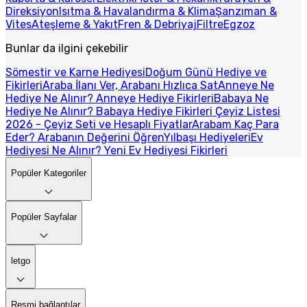
Direksiyon
Isıtma & Havalandırma & Klima
Şanzıman &
Vites
Ateşleme & Yakıt
Fren & Debriyaj
Filtre
Egzoz
Bunlar da ilgini çekebilir
Sömestir ve Karne Hediyesi
Doğum Günü Hediye ve
Fikirleri
Araba İlanı Ver, Arabanı Hızlıca Sat
Anneye Ne
Hediye Ne Alınır? Anneye Hediye Fikirleri
Babaya Ne
Hediye Ne Alınır? Babaya Hediye Fikirleri
Çeyiz Listesi
2026 - Çeyiz Seti ve Hesaplı Fiyatlar
Arabam Kaç Para
Eder? Arabanın Değerini Öğren
Yılbaşı Hediyeleri
Ev
Hediyesi Ne Alınır? Yeni Ev Hediyesi Fikirleri
Popüler Kategoriler
Popüler Sayfalar
letgo
Resmi bağlantılar