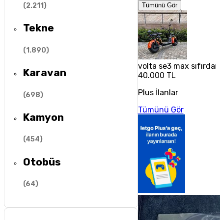
(
2.211
)
Tümünü Gör
Tekne
(
1.890
)
volta se3 max sıfırdan
Karavan
40.000 TL
Plus İlanlar
(
698
)
Tümünü Gör
Kamyon
(
454
)
Otobüs
(
64
)