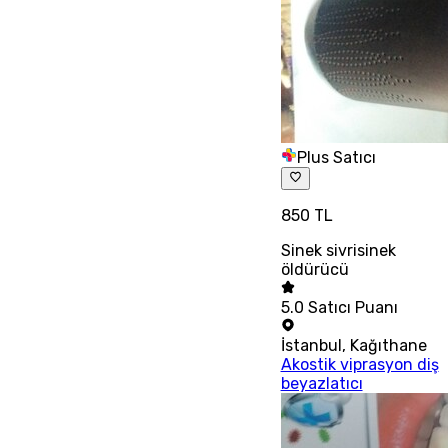
Plus Satıcı
850 TL
Sinek sivrisinek
öldürücü
5.0
Satıcı Puanı
İstanbul
,
Kağıthane
Akostik viprasyon diş
beyazlatıcı