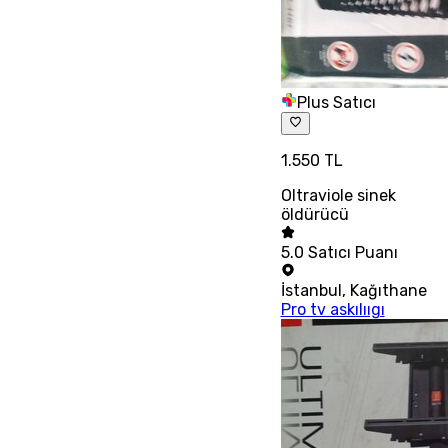
Plus Satıcı
1.550 TL
Oltraviole sinek
öldürücü
5.0
Satıcı Puanı
İstanbul
,
Kağıthane
Pro tv askılııgı