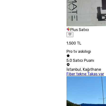
Plus Satıcı
1.500 TL
Pro tv askılııgı
5.0
Satıcı Puanı
İstanbul
,
Kağıthane
Fiber tekne Takas var