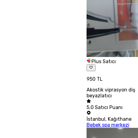
Plus Satıcı
950 TL
Akostik viprasyon diş
beyazlatıcı
5.0
Satıcı Puanı
İstanbul
,
Kağıthane
Bebek spa merkezi