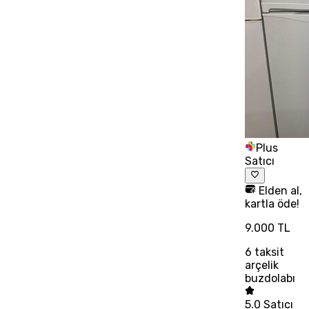
Plus
Satıcı
Elden al,
kartla öde!
9.000 TL
6
taksit
arçelik
buzdolabı
5.0
Satıcı