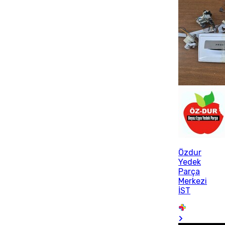
Özdur
Yedek
Parça
Merkezi
İST