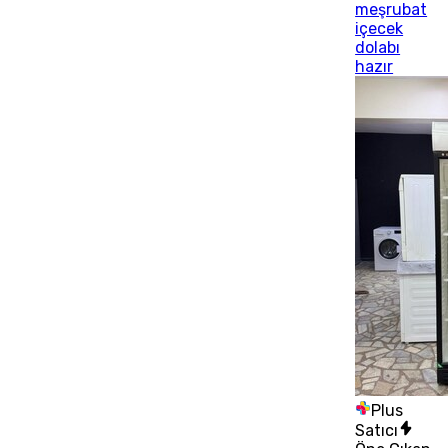
meşrubat
içecek
dolabı
hazır
Plus
Satıcı