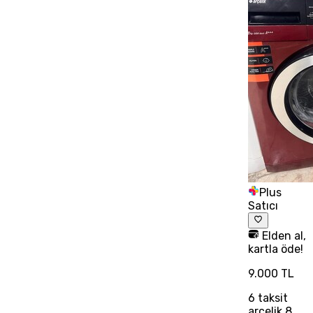
Plus
Satıcı
Elden al,
kartla öde!
9.000 TL
6
taksit
arçelik 8