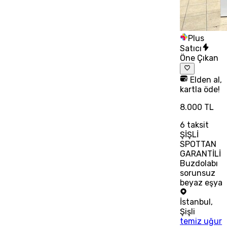
Plus
Satıcı
Öne Çıkan
Elden al,
kartla öde!
8.000 TL
6
taksit
ŞİŞLİ
SPOTTAN
GARANTİLİ
Buzdolabı
sorunsuz
beyaz eşya
İstanbul
,
Şişli
temiz uğur