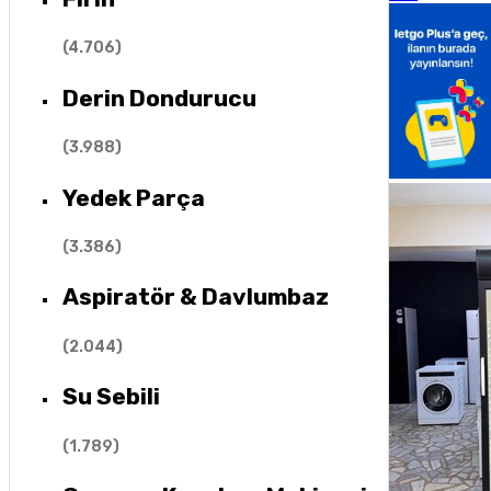
(
4.706
)
Derin Dondurucu
(
3.988
)
Yedek Parça
(
3.386
)
Aspiratör & Davlumbaz
(
2.044
)
Su Sebili
(
1.789
)