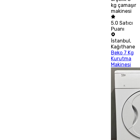
kg çamaşır
makinesi
5.0
Satıcı
Puanı
İstanbul
,
Kağıthane
Beko 7 Kg
Kurutma
Makinesi