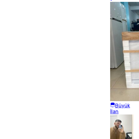
Büyük
İlan