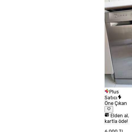
Plus
Satıcı
Öne Çıkan
Elden al,
kartla öde!
6.000 TL