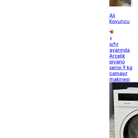
Ali
Koyuncu
sıfır
ayarında
Arçelik
piyano
serisi 9 kg
çamaşır
makinesi