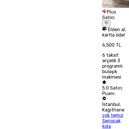
Plus
Satıcı
Elden al,
kartla öde!
6.500 TL
6
taksit
arçelik 3
programlı
bulaşık
makinesi
5.0
Satıcı
Puanı
İstanbul
,
Kağıthane
çok temiz
Şenocak
kola