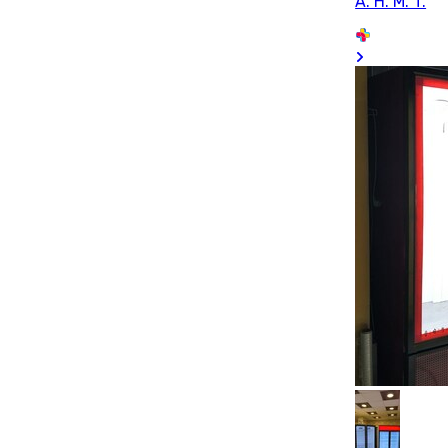
A. H. M. T.