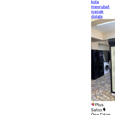
kola
meşrubat
içecek
dolabı
Plus
Satıcı
Öne Çıkan