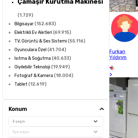
Çamaşır Kurutma Makinesi
(
1.729
)
Bilgisayar
(
152.683
)
Elektrikli Ev Aletleri
(
69.915
)
TV, Görüntü & Ses Sistemi
(
55.116
)
Oyunculara Özel
(
41.704
)
Furkan
Yıldırım
Isıtma & Soğutma
(
40.633
)
Giyilebilir Teknoloji
(
19.949
)
Fotoğraf & Kamera
(
18.004
)
Tablet
(
12.619
)
Konum
İl seçin
İlçe seçin