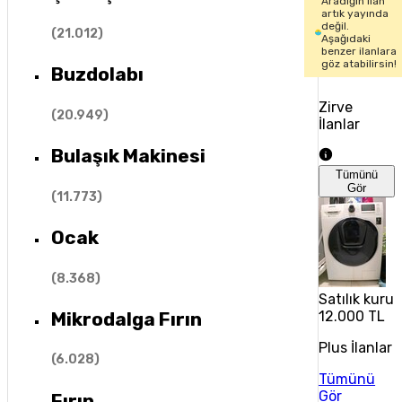
Aradığın ilan
artık yayında
değil.
(
21.012
)
Aşağıdaki
benzer ilanlara
göz atabilirsin!
Buzdolabı
Zirve
(
20.949
)
İlanlar
Bulaşık Makinesi
Tümünü
Gör
(
11.773
)
Ocak
(
8.368
)
Satılık kuru
Mikrodalga Fırın
12.000 TL
Plus İlanlar
(
6.028
)
Tümünü
Gör
Fırın