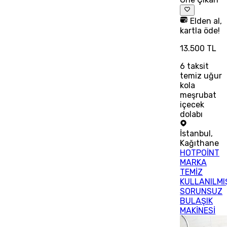
Elden al,
kartla öde!
13.500 TL
6
taksit
temiz uğur
kola
meşrubat
içecek
dolabı
İstanbul
,
Kağıthane
HOTPOİNT
MARKA
TEMİZ
KULLANILMI
SORUNSUZ
BULAŞIK
MAKİNESİ