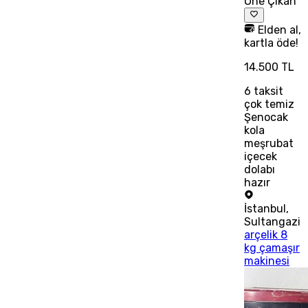
Öne Çıkan
Elden al,
kartla öde!
14.500 TL
6
taksit
çok temiz
Şenocak
kola
meşrubat
içecek
dolabı
hazır
İstanbul
,
Sultangazi
arçelik 8
kg çamaşır
makinesi