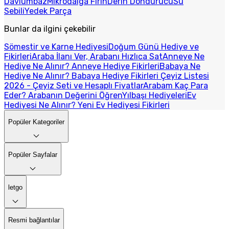
Davlumbaz
Mikrodalga Fırın
Derin Dondurucu
Su
Sebili
Yedek Parça
Bunlar da ilgini çekebilir
Sömestir ve Karne Hediyesi
Doğum Günü Hediye ve
Fikirleri
Araba İlanı Ver, Arabanı Hızlıca Sat
Anneye Ne
Hediye Ne Alınır? Anneye Hediye Fikirleri
Babaya Ne
Hediye Ne Alınır? Babaya Hediye Fikirleri
Çeyiz Listesi
2026 - Çeyiz Seti ve Hesaplı Fiyatlar
Arabam Kaç Para
Eder? Arabanın Değerini Öğren
Yılbaşı Hediyeleri
Ev
Hediyesi Ne Alınır? Yeni Ev Hediyesi Fikirleri
Popüler Kategoriler
Popüler Sayfalar
letgo
Resmi bağlantılar