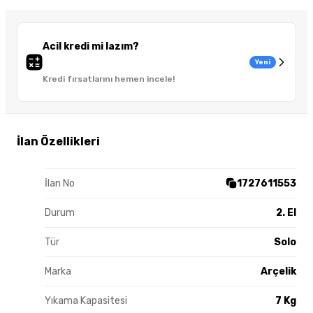
Acil kredi mi lazım?
Yeni
Kredi fırsatlarını hemen incele!
İlan Özellikleri
İlan No
1727611553
Durum
2. El
Tür
Solo
Marka
Arçelik
Yıkama Kapasitesi
7 Kg