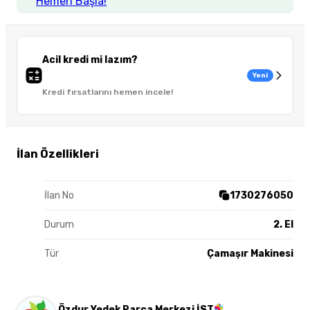
Hemen Başla!
Acil kredi mi lazım?
Yeni
Kredi fırsatlarını hemen incele!
İlan Özellikleri
İlan No
1730276050
Durum
2. El
Tür
Çamaşır Makinesi
Özdur Yedek Parça Merkezi İST