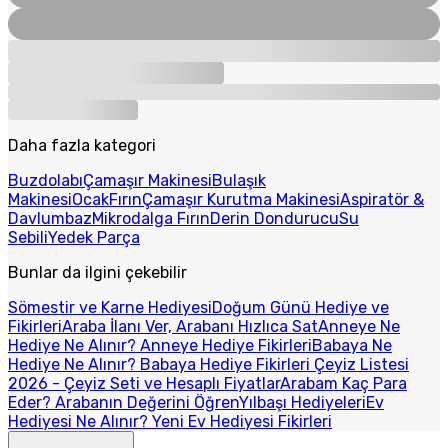
Daha fazla kategori
Buzdolabı
Çamaşır Makinesi
Bulaşık
Makinesi
Ocak
Fırın
Çamaşır Kurutma Makinesi
Aspiratör &
Davlumbaz
Mikrodalga Fırın
Derin Dondurucu
Su
Sebili
Yedek Parça
Bunlar da ilgini çekebilir
Sömestir ve Karne Hediyesi
Doğum Günü Hediye ve
Fikirleri
Araba İlanı Ver, Arabanı Hızlıca Sat
Anneye Ne
Hediye Ne Alınır? Anneye Hediye Fikirleri
Babaya Ne
Hediye Ne Alınır? Babaya Hediye Fikirleri
Çeyiz Listesi
2026 - Çeyiz Seti ve Hesaplı Fiyatlar
Arabam Kaç Para
Eder? Arabanın Değerini Öğren
Yılbaşı Hediyeleri
Ev
Hediyesi Ne Alınır? Yeni Ev Hediyesi Fikirleri