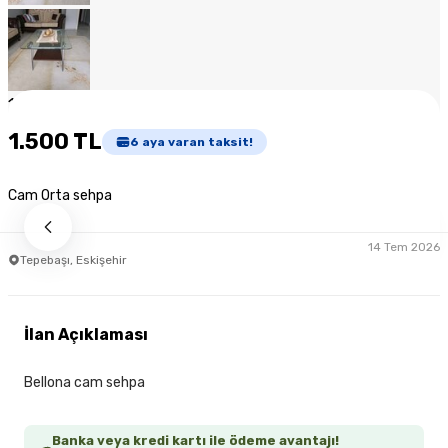
1
/
8
1.500 TL
6
aya varan taksit!
Cam Orta sehpa
14 Tem 2026
Tepebaşı, Eskişehir
İlan Açıklaması
Bellona cam sehpa
Banka veya kredi kartı ile ödeme avantajı!