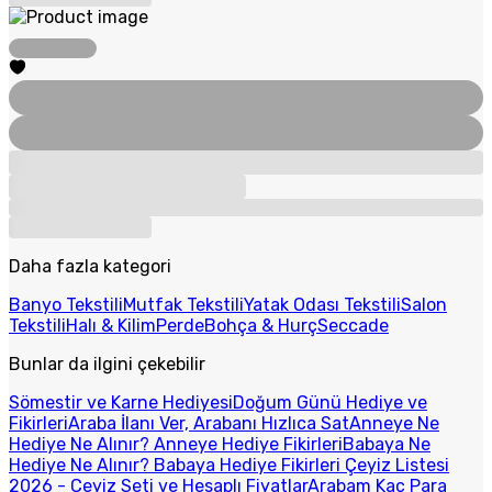
Daha fazla kategori
Banyo Tekstili
Mutfak Tekstili
Yatak Odası Tekstili
Salon
Tekstili
Halı & Kilim
Perde
Bohça & Hurç
Seccade
Bunlar da ilgini çekebilir
Sömestir ve Karne Hediyesi
Doğum Günü Hediye ve
Fikirleri
Araba İlanı Ver, Arabanı Hızlıca Sat
Anneye Ne
Hediye Ne Alınır? Anneye Hediye Fikirleri
Babaya Ne
Hediye Ne Alınır? Babaya Hediye Fikirleri
Çeyiz Listesi
2026 - Çeyiz Seti ve Hesaplı Fiyatlar
Arabam Kaç Para