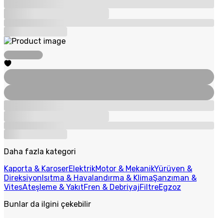
Daha fazla kategori
Kaporta & Karoser
Elektrik
Motor & Mekanik
Yürüyen &
Direksiyon
Isıtma & Havalandırma & Klima
Şanzıman &
Vites
Ateşleme & Yakıt
Fren & Debriyaj
Filtre
Egzoz
Bunlar da ilgini çekebilir