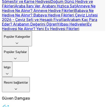
Sömestir ve Karne Hediyesi
Doğum Günü Hediye ve
Fikirleri
Araba İlanı Ver, Arabanı Hızlıca Sat
Anneye Ne
Hediye Ne Alınır? Anneye Hediye Fikirleri
Babaya Ne
Hediye Ne Alınır? Babaya Hediye Fikirleri
Çeyiz Listesi
2026 - Çeyiz Seti ve Hesaplı Fiyatlar
Arabam Kaç Para
Eder? Arabanın Değerini Öğren
Yılbaşı Hediyeleri
Ev
Hediyesi Ne Alınır? Yeni Ev Hediyesi Fikirleri
Popüler Kategoriler
Popüler Sayfalar
letgo
Resmi bağlantılar
Güven Damgası