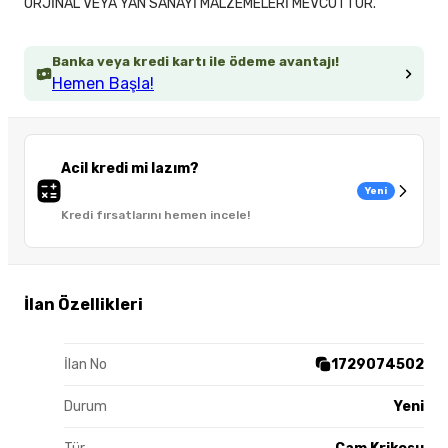
ORJİNAL VEYA YAN SANAYİ MALZEMELERİ MEVCUTTUR.
Banka veya kredi kartı ile ödeme avantajı!
Hemen Başla!
Acil kredi mi lazım?
Yeni
Kredi fırsatlarını hemen incele!
İlan Özellikleri
İlan No
1729074502
Durum
Yeni