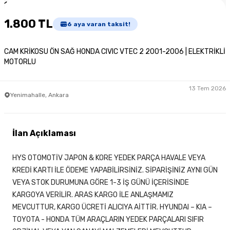
1
/
2
1.800 TL
6
aya varan taksit!
CAM KRİKOSU ÖN SAĞ HONDA CIVIC VTEC 2 2001-2006 | ELEKTRİKLİ
MOTORLU
13 Tem 2026
Yenimahalle, Ankara
İlan Açıklaması
HYS OTOMOTİV JAPON & KORE YEDEK PARÇA HAVALE VEYA
KREDİ KARTI İLE ÖDEME YAPABİLİRSİNİZ. SİPARİŞİNİZ AYNI GÜN
VEYA STOK DURUMUNA GÖRE 1-3 İŞ GÜNÜ İÇERİSİNDE
KARGOYA VERİLİR. ARAS KARGO İLE ANLAŞMAMIZ
MEVCUTTUR, KARGO ÜCRETİ ALICIYA AİTTİR. HYUNDAI – KIA –
TOYOTA - HONDA TÜM ARAÇLARIN YEDEK PARÇALARI SIFIR