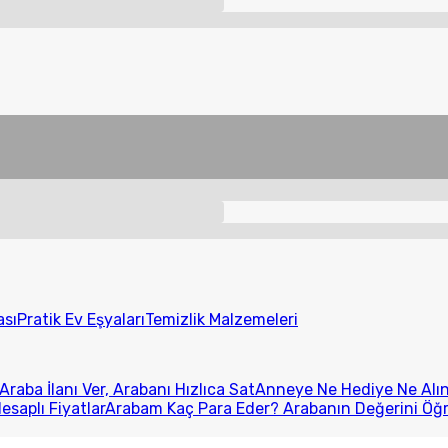
ası
Pratik Ev Eşyaları
Temizlik Malzemeleri
Araba İlanı Ver, Arabanı Hızlıca Sat
Anneye Ne Hediye Ne Alını
esaplı Fiyatlar
Arabam Kaç Para Eder? Arabanın Değerini Öğ