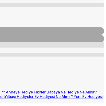
r? Anneye Hediye Fikirleri
Babaya Ne Hediye Ne Alınır?
ren
Yılbaşı Hediyeleri
Ev Hediyesi Ne Alınır? Yeni Ev Hediyesi