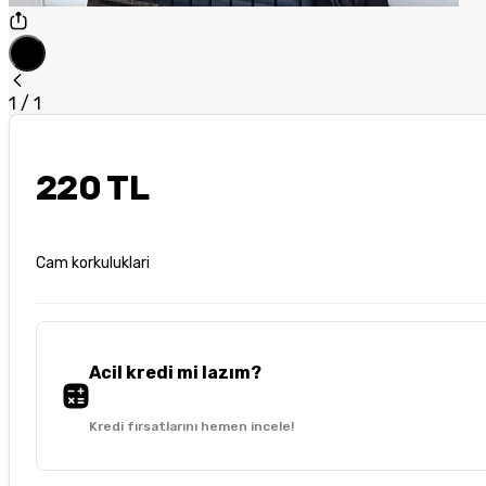
1
/
1
220 TL
Cam korkuluklari
Acil kredi mi lazım?
Kredi fırsatlarını hemen incele!