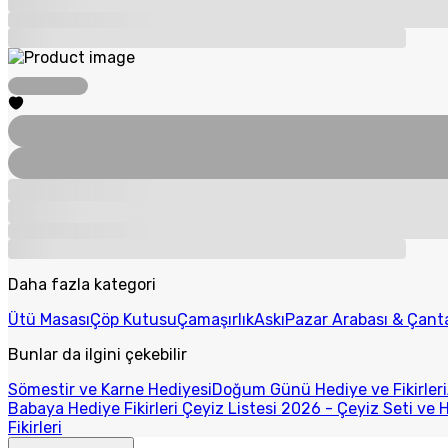
Daha fazla kategori
Ütü Masası
Çöp Kutusu
Çamaşırlık
Askı
Pazar Arabası & Çant
Bunlar da ilgini çekebilir
Sömestir ve Karne Hediyesi
Doğum Günü Hediye ve Fikirleri
Babaya Hediye Fikirleri
Çeyiz Listesi 2026 - Çeyiz Seti ve H
Fikirleri