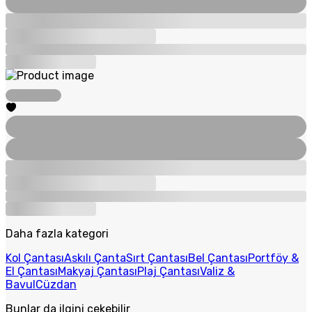
Daha fazla kategori
Kol Çantası
Askılı Çanta
Sırt Çantası
Bel Çantası
Portföy &
El Çantası
Makyaj Çantası
Plaj Çantası
Valiz &
Bavul
Cüzdan
Bunlar da ilgini çekebilir