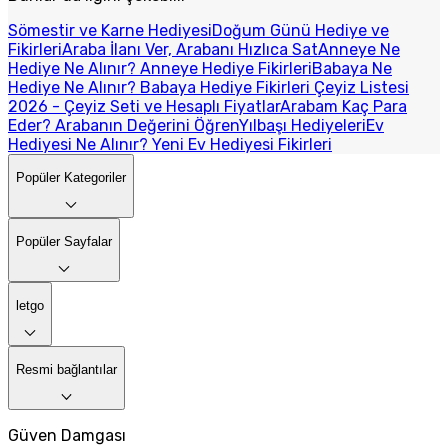
Sömestir ve Karne Hediyesi
Doğum Günü Hediye ve
Fikirleri
Araba İlanı Ver, Arabanı Hızlıca Sat
Anneye Ne
Hediye Ne Alınır? Anneye Hediye Fikirleri
Babaya Ne
Hediye Ne Alınır? Babaya Hediye Fikirleri
Çeyiz Listesi
2026 - Çeyiz Seti ve Hesaplı Fiyatlar
Arabam Kaç Para
Eder? Arabanın Değerini Öğren
Yılbaşı Hediyeleri
Ev
Hediyesi Ne Alınır? Yeni Ev Hediyesi Fikirleri
Popüler Kategoriler
Popüler Sayfalar
letgo
Resmi bağlantılar
Güven Damgası