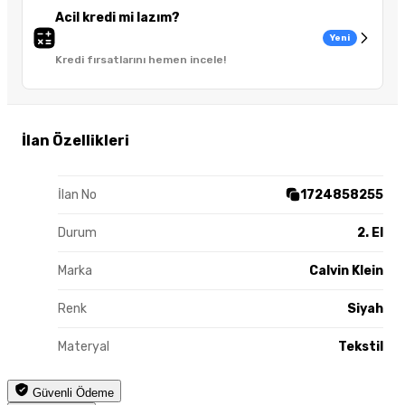
Acil kredi mi lazım?
Yeni
Kredi fırsatlarını hemen incele!
İlan Özellikleri
İlan No
1724858255
Durum
2. El
Marka
Calvin Klein
Renk
Siyah
Materyal
Tekstil
Güvenli Ödeme