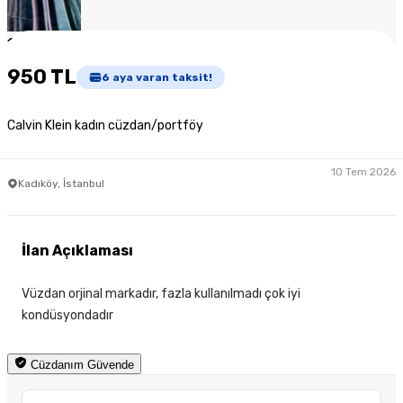
1
/
3
950 TL
6
aya varan taksit!
Calvin Klein kadın cüzdan/portföy
10 Tem 2026
Kadıköy, İstanbul
İlan Açıklaması
Vüzdan orjinal markadır, fazla kullanılmadı çok iyi
kondüsyondadır
Cüzdanım Güvende