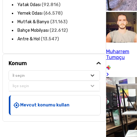
Yatak Odası
(
92.816
)
Yemek Odası
(
66.578
)
Mutfak & Banyo
(
31.163
)
Bahçe Mobilyası
(
22.612
)
Antre & Hol
(
13.547
)
Muharrem
Tumpçu
Konum
İl seçin
İlçe seçin
Mevcut konumu kullan