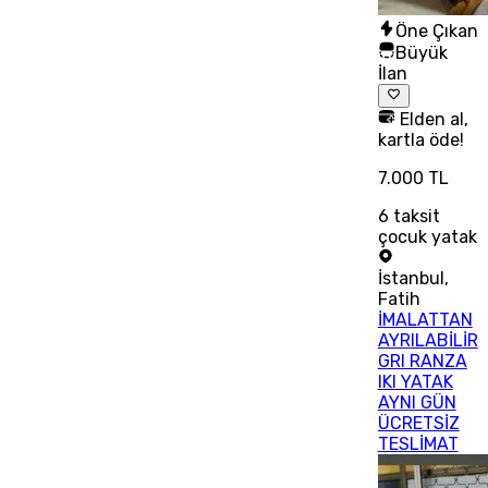
Öne Çıkan
Büyük
İlan
Elden al,
kartla öde!
7.000 TL
6
taksit
çocuk yatak
İstanbul
,
Fatih
İMALATTAN
AYRILABİLİR
GRI RANZA
IKI YATAK
AYNI GÜN
ÜCRETSİZ
TESLİMAT