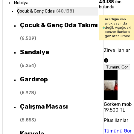
40.138
ilan
Mobilya
bulundu
Çocuk & Genç Odası
(
40.138
)
Aradığın ilan
Çocuk & Genç Oda Takımı
artık yayında
değil. Aşağıdaki
benzer ilanlara
göz atabilirsin!
(
6.509
)
Zirve İlanlar
Sandalye
(
6.254
)
Tümünü Gör
Gardırop
(
5.978
)
Görkem mobi
Çalışma Masası
19.500 TL
(
5.853
)
Plus İlanlar
Tümünü Gör
Karyola