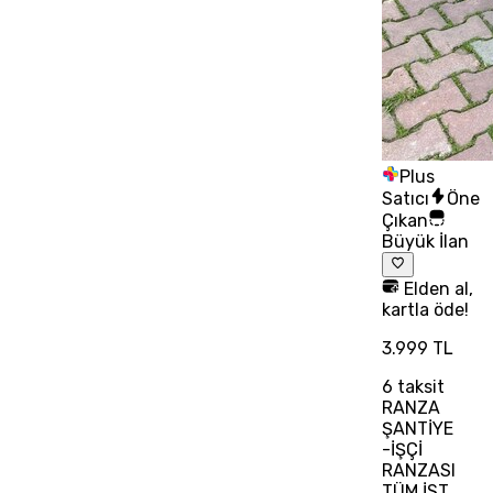
Plus
Satıcı
Öne
Çıkan
Büyük İlan
Elden al,
kartla öde!
3.999 TL
6
taksit
RANZA
ŞANTİYE
-İŞÇİ
RANZASI
TÜM İST