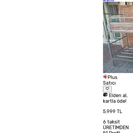
Plus
Satıcı
Elden al,
kartla öde!
5.999 TL
6
taksit
ÜRETİMDEN