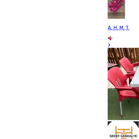
A. H. M. T.