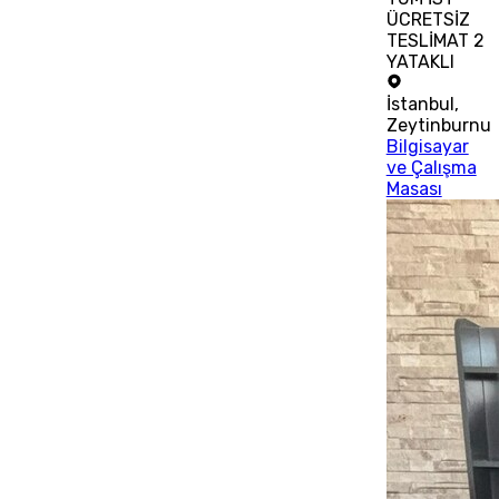
ÜCRETSİZ
TESLİMAT 2
YATAKLI
İstanbul
,
Zeytinburnu
Bilgisayar
ve Çalışma
Masası