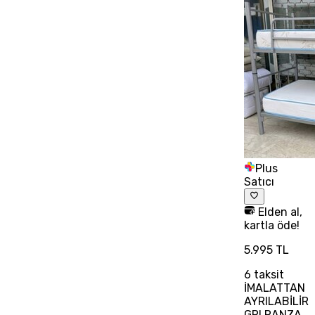
Plus
Satıcı
Elden al,
kartla öde!
5.995 TL
6
taksit
İMALATTAN
AYRILABİLİR
GRI RANZA