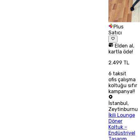
Plus
Satıcı
Elden al,
kartla öde!
2.499 TL
6
taksit
ofis çalışma
koltuğu sıfır
kampanya!!
İstanbul
,
Zeytinburnu
İkili Lounge
Döner
Koltuk –
Endüstriyel
Tasarım