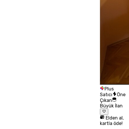
Plus
Satıcı
Öne
Çıkan
Büyük İlan
Elden al,
kartla öde!