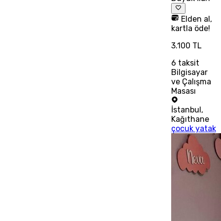
Elden al,
kartla öde!
3.100 TL
6
taksit
Bilgisayar
ve Çalışma
Masası
İstanbul
,
Kağıthane
çocuk yatak