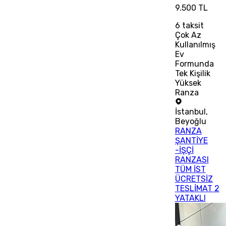
9.500 TL
6
taksit
Çok Az
Kullanılmış
Ev
Formunda
Tek Kişilik
Yüksek
Ranza
İstanbul
,
Beyoğlu
RANZA
ŞANTİYE
-İŞÇİ
RANZASI
TÜM İST
ÜCRETSİZ
TESLİMAT 2
YATAKLI