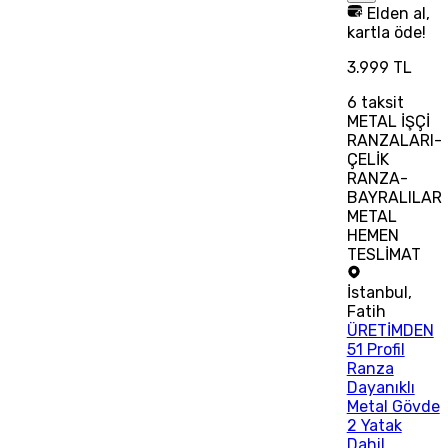
Elden al,
kartla öde!
3.999 TL
6
taksit
METAL İŞÇİ
RANZALARI-
ÇELİK
RANZA-
BAYRALILAR
METAL
HEMEN
TESLİMAT
İstanbul
,
Fatih
ÜRETİMDEN
51 Profil
Ranza
Dayanıklı
Metal Gövde
2 Yatak
Dahil