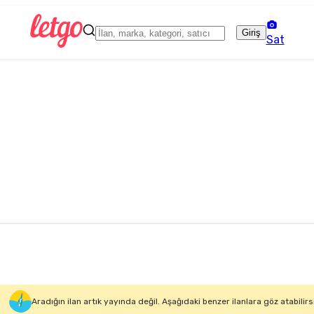
Giriş
Sat
Aradığın ilan artık yayında değil. Aşağıdaki benzer ilanlara göz atabilirs