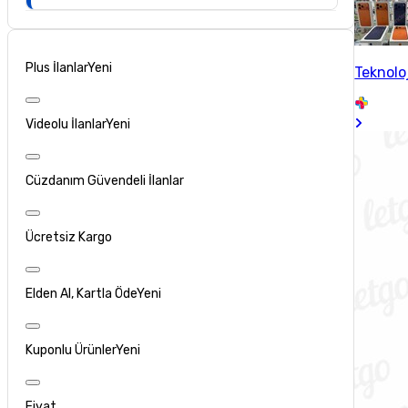
Plus İlanlar
Yeni
Teknolo
Videolu İlanlar
Yeni
Cüzdanım Güvendeli İlanlar
Ücretsiz Kargo
Elden Al, Kartla Öde
Yeni
Kuponlu Ürünler
Yeni
Fiyat