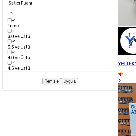
Satıcı Puanı
Tümü
3.0 ve Üstü
3.5 ve Üstü
4.0 ve Üstü
YM TEK
4.5 ve Üstü
Temizle
Uygula