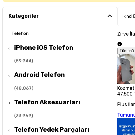
Kategoriler
İkinci 
Zirve İl
Telefon
iPhone iOS Telefon
Tümünü 
(
59.944
)
Android Telefon
Kozmeti
(
48.867
)
47.500 
Telefon Aksesuarları
Plus İla
Tümünü
(
33.969
)
Telefon Yedek Parçaları