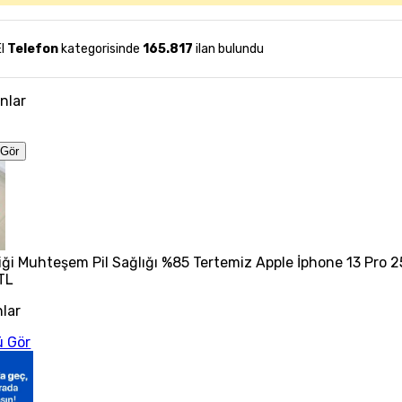
El
Telefon
kategorisinde
165.817
ilan bulundu
anlar
Gör
ği Muhteşem Pil Sağlığı %85 Tertemiz Apple İphone 13 Pro 
TL
nlar
 Gör