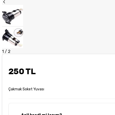
1
/
2
250 TL
Çakmak Soket Yuvası