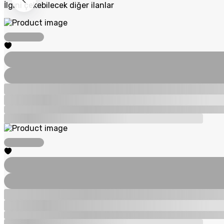
İlgini çekebilecek diğer ilanlar