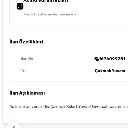
Acil kredi mi lazım?
Kredi fırsatlarını hemen incele!
İlan Özellikleri
İlan No
1676099281
Tür
Çakmak Yuvası
İlan Açıklaması
Autoline Universal Dişi Çakmak Soket YuvasıUniversal tasarımlıdır