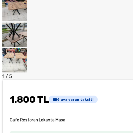
1
/
5
1.800 TL
6
aya varan taksit!
Cafe Restoran Lokanta Masa