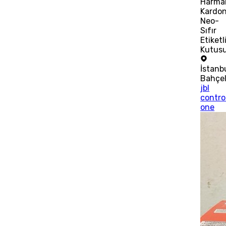
Harma
Kardo
Neo-
Sıfır
Etiketl
Kutus
İstanb
Bahçel
jbl
contro
one