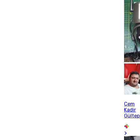
Cem
Kadir
Gültep