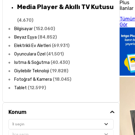
Plus
Media Player & Akıllı TV Kutusu
İlanlar
Tümü
(
4.670
)
Gör
Bilgisayar
(
152.060
)
Beyaz Eşya
(
84.852
)
Elektrikli Ev Aletleri
(
69.931
)
Oyunculara Özel
(
41.501
)
Isıtma & Soğutma
(
40.430
)
Giyilebilir Teknoloji
(
19.828
)
Fotoğraf & Kamera
(
18.045
)
Tablet
(
12.599
)
Konum
İl seçin
İlçe seçin