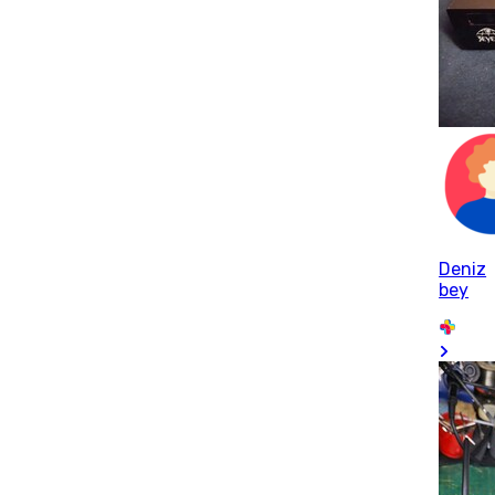
Deniz
bey