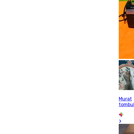
Murat
tombu