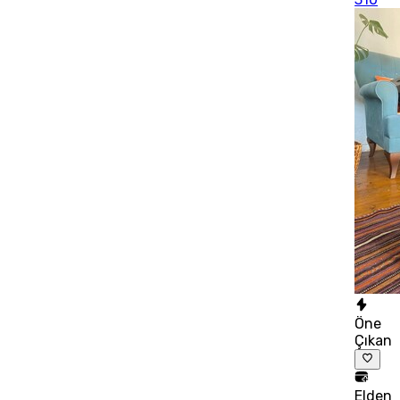
Öne
Çıkan
Elden