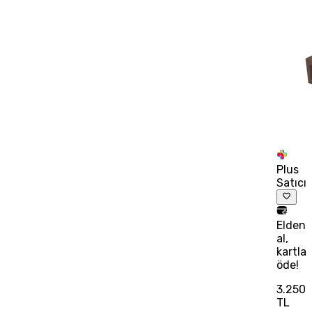
Plus
Satıcı
Elden
al,
kartla
öde!
3.250
TL