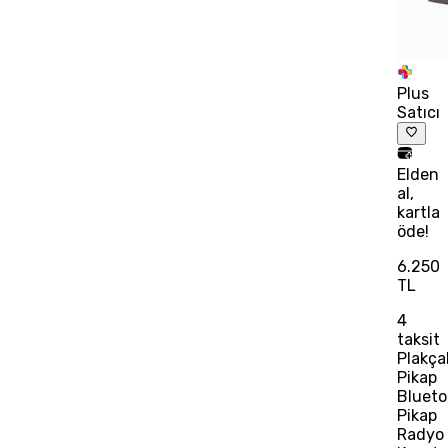
Plus
Satıcı
Elden
al,
kartla
öde!
6.250
TL
4
taksit
Plakça
Pikap
Blueto
Pikap
Radyo