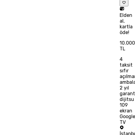
Elden
al,
kartla
öde!
10.00
TL
4
taksit
sıfır
açılm
ambala
2 yıl
garanti
dijitsu
109
ekran
Googl
TV
İstanb