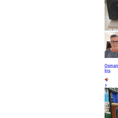
Osma
İris