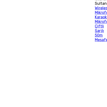
Sultan
Wirele
Mikrof
Karaok
Mikrof
Çiftli
Şarjlı
50m
Mesafe